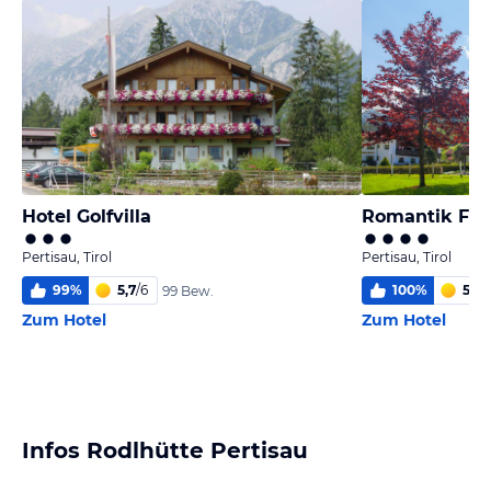
Hotel Golfvilla
Romantik Fe
Pertisau, Tirol
Pertisau, Tirol
99
%
5,7
/
6
100
%
5,9
/
99 Bew.
Zum Hotel
Zum Hotel
Infos Rodlhütte Pertisau