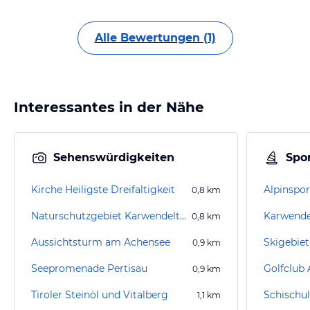
Alle Bewertungen (1)
Interessantes in der Nähe
Sehenswürdigkeiten
Spor
Kirche Heiligste Dreifaltigkeit
Alpinspo
0,8
km
Naturschutzgebiet Karwendeltäler
Karwende
0,8
km
Aussichtsturm am Achensee
Skigebiet
0,9
km
Seepromenade Pertisau
Golfclub
0,9
km
Tiroler Steinöl und Vitalberg
Schischul
1,1
km