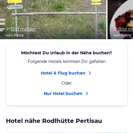
Bild melden
Bild m
von Petra
von Petra
Möchtest Du Urlaub in der Nähe buchen?
Folgende Hotels könnten Dir gefallen
Hotel & Flug buchen
Oder
Nur Hotel buchen
Hotel nähe Rodlhütte Pertisau