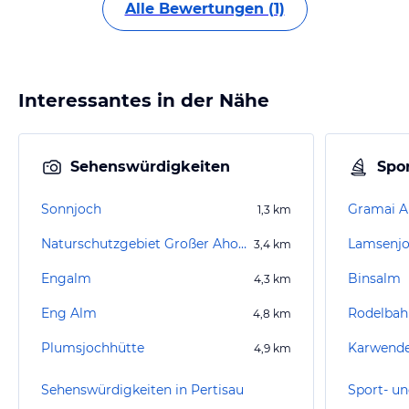
Alle Bewertungen (1)
Interessantes in der Nähe
Sehenswürdigkeiten
Spor
Sonnjoch
Gramai 
1,3
km
Naturschutzgebiet Großer Ahornboden
Lamsenjo
3,4
km
Engalm
Binsalm
4,3
km
Eng Alm
Rodelbah
4,8
km
Plumsjochhütte
Karwende
4,9
km
Sehenswürdigkeiten in Pertisau