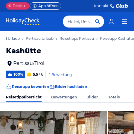
%
Deals
App öffnen
Kontakt
Hotel, Reiseziel
Tirol Urlaub
Pertisau Urlaub
Reisetipps Pertisau
Reisetipp Kashütte
Kashütte
Pertisau/Tirol
100%
5,5
/ 6
1 Bewertung
Reisetipp bewerten
Bilder hochladen
Reisetippübersicht
Bewertungen
Bilder
Hotels