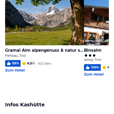
Gramai Alm alpengenuss & natur spa
Binsalm
Pertisau, Tirol
Vomp, Tirol
99
%
6,0
/
6
602 Bew.
100
%
4,0
/
Zum Hotel
Zum Hotel
Infos Kashütte