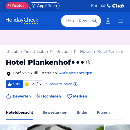
%
Deals
App öffnen
Kontakt
Hotel, Reiseziel
eich Urlaub
Tirol Urlaub
Pill Urlaub
Pill Hotels
Hotel Plankenhof
Hotel Plankenhof
Dorf 6 6136 Pill Österreich
Auf Karte anzeigen
13
Bewertungen
98%
5,9
/ 6
Bewerten
Hochladen
Merken
Hotelübersicht
Bewertungen
Bilder
Fragen