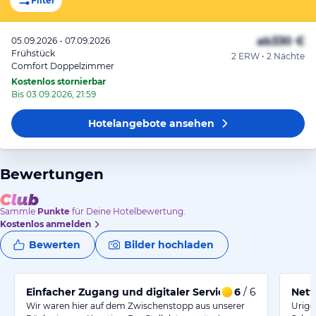
Filter
ab
330 €
05.09.2026 - 07.09.2026
Frühstück
2 ERW • 2 Nächte
Comfort Doppelzimmer
Kostenlos stornierbar
Bis 03.09.2026, 21:59
Hotelangebote
ansehen
Bewertungen
Sammle
Punkte
für Deine Hotelbewertung.
Kostenlos anmelden
Bewerten
Bilder hochladen
Einfacher Zugang und digitaler Service waren überze
6
/ 6
Nette
Wir waren hier auf dem Zwischenstopp aus unserer
Urige