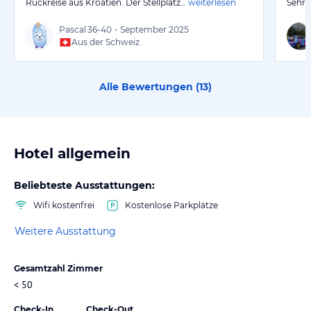
Rückreise aus Kroatien. Der Stellplatz…
weiterlesen
Sehr 
Pascal
36-40
•
September 2025
Aus der Schweiz
Alle Bewertungen (
13
)
Hotel allgemein
Beliebteste Ausstattungen:
Wifi kostenfrei
Kostenlose Parkplätze
Weitere Ausstattung
Gesamtzahl Zimmer
< 50
Check-In
Check-Out