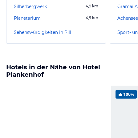
Silberbergwerk
4,9
km
Gramai 
Planetarium
4,9
km
Achense
Sehenswürdigkeiten in Pill
Sport- un
Hotels in der Nähe von Hotel
Plankenhof
100%