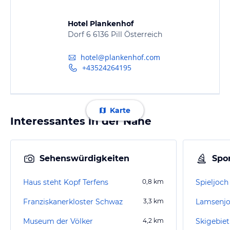
Hotel Plankenhof
Dorf 6 6136 Pill Österreich
hotel@plankenhof.com
+43524264195
Karte
Interessantes in der Nähe
Sehenswürdigkeiten
Spor
Haus steht Kopf Terfens
0,8
km
Spieljoc
Franziskanerkloster Schwaz
3,3
km
Lamsenjo
Museum der Völker
4,2
km
Skigebiet