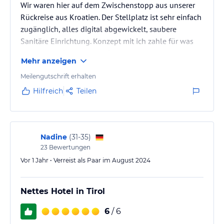
Wir waren hier auf dem Zwischenstopp aus unserer
Rückreise aus Kroatien. Der Stellplatz ist sehr einfach
zugänglich, alles digital abgewickelt, saubere
Sanitäre Einrichtung. Konzept mit ich zahle für was
ich brauche finde ich gut für solche
Mehr anzeigen
Durchreisestandorte
Meilengutschrift erhalten
Hilfreich
Teilen
Nadine
(
31-35
)
23
Bewertungen
Vor 1 Jahr • Verreist als Paar im August 2024
Nettes Hotel in Tirol
6
/ 6