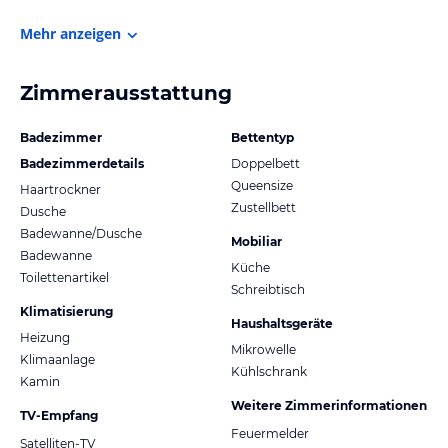
Mehr anzeigen
Zimmerausstattung
Badezimmer
Bettentyp
Badezimmerdetails
Doppelbett
Queensize
Haartrockner
Zustellbett
Dusche
Badewanne/Dusche
Mobiliar
Badewanne
Küche
Toilettenartikel
Schreibtisch
Klimatisierung
Haushaltsgeräte
Heizung
Mikrowelle
Klimaanlage
Kühlschrank
Kamin
Weitere Zimmerinformationen
TV-Empfang
Feuermelder
Satelliten-TV