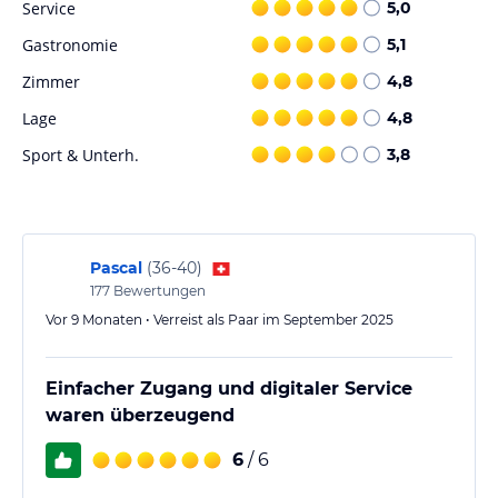
Service
5,0
Gastronomie
5,1
Zimmer
4,8
Lage
4,8
Sport & Unterh.
3,8
Pascal
(
36-40
)
177
Bewertungen
Vor 9 Monaten • Verreist als Paar im September 2025
Einfacher Zugang und digitaler Service
waren überzeugend
6
/ 6