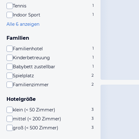
Tennis
1
Indoor Sport
1
Alle 6 anzeigen
Familien
Familienhotel
1
Kinderbetreuung
1
Babybett zustellbar
1
Spielplatz
2
Familienzimmer
2
Hotelgröße
klein (< 50 Zimmer)
3
mittel (< 200 Zimmer)
3
groß (< 500 Zimmer)
3