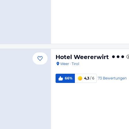
Hotel Weererwirt
Weer
·
Tirol
73
Bewertungen
66%
4,3
/ 6