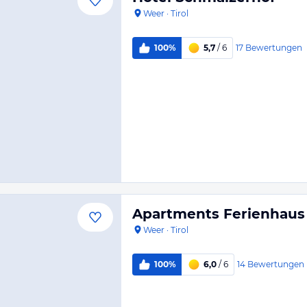
Weer
·
Tirol
17
Bewertungen
100%
5,7
/ 6
Apartments Ferienhaus
Weer
·
Tirol
14
Bewertungen
100%
6,0
/ 6