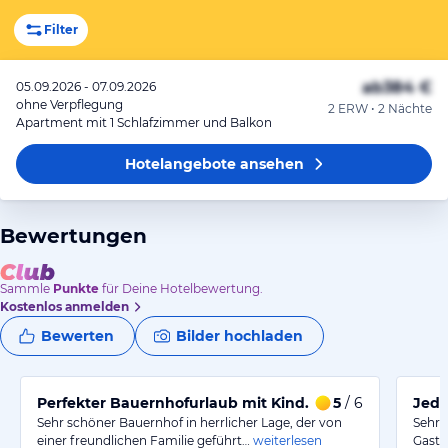
Filter
ab
384 €
05.09.2026 - 07.09.2026
ohne Verpflegung
2 ERW • 2 Nächte
Apartment mit 1 Schlafzimmer und Balkon
Hotelangebote
ansehen
Bewertungen
Sammle
Punkte
für Deine Hotelbewertung.
Kostenlos anmelden
Bewerten
Bilder hochladen
Perfekter Bauernhofurlaub mit Kind.
5
/ 6
Jede
Sehr schöner Bauernhof in herrlicher Lage, der von
Sehr 
einer freundlichen Familie geführt…
weiterlesen
Gastg