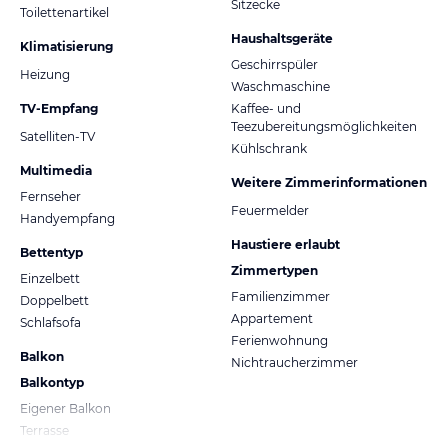
Sitzecke
Toilettenartikel
Haushaltsgeräte
Klimatisierung
Geschirrspüler
Heizung
Waschmaschine
TV-Empfang
Kaffee- und
Teezubereitungsmöglichkeiten
Satelliten-TV
Kühlschrank
Multimedia
Weitere Zimmerinformationen
Fernseher
Feuermelder
Handyempfang
Haustiere erlaubt
Bettentyp
Zimmertypen
Einzelbett
Familienzimmer
Doppelbett
Appartement
Schlafsofa
Ferienwohnung
Balkon
Nichtraucherzimmer
Balkontyp
Eigener Balkon
Terrasse