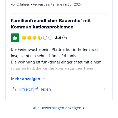
Vor 2 Jahren • Verreist als Familie im Juli 2024
Familienfreundlicher Bauernhof mit
Kommunikationsproblemen
3,3
/ 6
Die Ferienwoche beim Plattnerhof in Terfens war
insgesamt ein sehr schönes Erlebnis!
Die Wohnung ist funktional eingerichtet mit einem
schönen Bad, die Kinder können zu den Tieren
(Hasen, Lamas, Kälber, täglich Ponyreiten), es gibt
Mehr anzeigen
einen kleinen Swimmingpool, Wiese mit
Schaukeln/Sandhaufen, diverse Fahrzeuge für die
Hilfreich
Teilen
Kinder. Und es gibt einige tolle Ausflugsziele in der
Nähe (Silberbergwerk, Haus auf dem Kopf, Swarovsky
Park).
Alle Bewertungen anzeigen