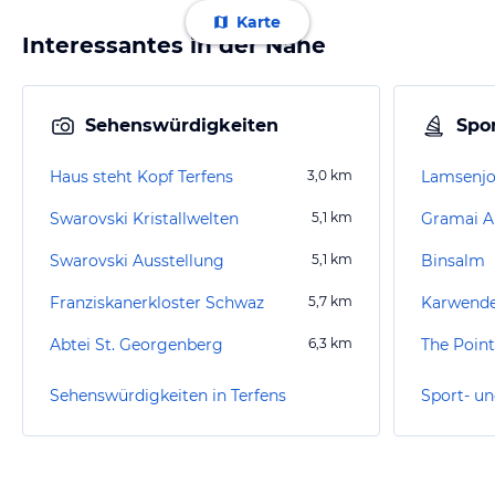
Karte
Interessantes in der Nähe
Sehenswürdigkeiten
Spor
Haus steht Kopf Terfens
3,0
km
Lamsenjo
Swarovski Kristallwelten
5,1
km
Gramai 
Swarovski Ausstellung
5,1
km
Binsalm
Franziskanerkloster Schwaz
5,7
km
Karwende
Abtei St. Georgenberg
6,3
km
The Poin
Sehenswürdigkeiten in Terfens
Sport- un