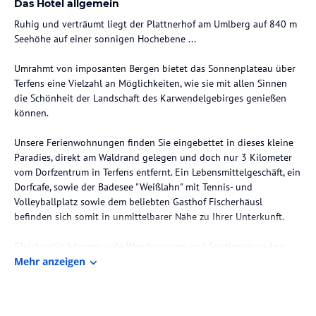
Das Hotel allgemein
Ruhig und verträumt liegt der Plattnerhof am Umlberg auf 840 m
Seehöhe auf einer sonnigen Hochebene ...
Umrahmt von imposanten Bergen bietet das Sonnenplateau über
Terfens eine Vielzahl an Möglichkeiten, wie sie mit allen Sinnen
die Schönheit der Landschaft des Karwendelgebirges genießen
können.
Unsere Ferienwohnungen finden Sie eingebettet in dieses kleine
Paradies, direkt am Waldrand gelegen und doch nur 3 Kilometer
vom Dorfzentrum in Terfens entfernt. Ein Lebensmittelgeschäft, ein
Dorfcafe, sowie der Badesee "Weißlahn" mit Tennis- und
Volleyballplatz sowie dem beliebten Gasthof Fischerhäusl
befinden sich somit in unmittelbarer Nähe zu Ihrer Unterkunft.
Gleichzeitig können viele Wanderungen und Spaziergänge (zur
Ganalm, Walderalm oder zur Hinterhornalm) ohne lange Anfahrt
Mehr anzeigen
direkt vom Hof aus begonnen werden. Der Einstieg in die
Langlaufloipe Gnadenwald befindet sich sogar nur 10 Minuten
von unserem Haus entfernt.