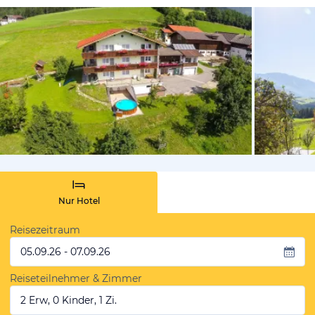
vom Hotelie
Nur Hotel
Reisezeitraum
05.09.26 - 07.09.26
Reiseteilnehmer & Zimmer
2 Erw, 0 Kinder, 1 Zi.