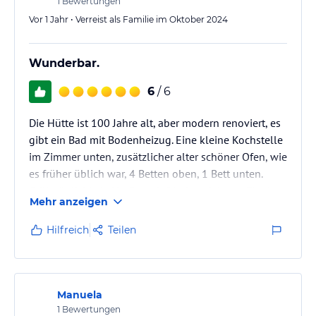
1
Bewertungen
Vor 1 Jahr • Verreist als Familie im Oktober 2024
Wunderbar.
6
/ 6
Die Hütte ist 100 Jahre alt, aber modern renoviert, es
gibt ein Bad mit Bodenheizug. Eine kleine Kochstelle
im Zimmer unten, zusätzlicher alter schöner Ofen, wie
es früher üblich war, 4 Betten oben, 1 Bett unten.
Grillmöglichkeit, HotPot mit frischem Wasser für ein
Mehr anzeigen
Bad unter dem Sternenhimmel, man kann eine gut
gefüllten Frühstückskorb holen, 24h ist Zugang zu
Hilfreich
Teilen
hofgemachten Lebensmitteln wie Milch, Eier oder
Joghurt. Viele Tiere, für Kinder ein Paradies. Natur pur.
Sehr freundliche Gastgeber, wir kommen bestimmt…
Manuela
1
Bewertungen