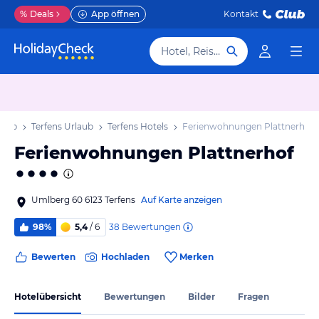
%
Deals
App öffnen
Kontakt
Hotel, Reiseziel
rlaub
Terfens Urlaub
Terfens Hotels
Ferienwohnungen Plattnerhof
Ferienwohnungen Plattnerhof
Umlberg 60 6123 Terfens
Auf Karte anzeigen
38
Bewertungen
98%
5,4
/ 6
Bewerten
Hochladen
Merken
Hotelübersicht
Bewertungen
Bilder
Fragen