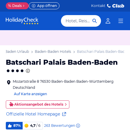
%
Deals
App öffnen
Kontakt
Hotel, Reiseziel
en-Baden Urlaub
Baden-Baden Hotels
Batschari Palais Baden-Baden
Batschari Palais Baden-Baden
Mozartstraße 8 76530 Baden-Baden Baden-Württemberg
Deutschland
Auf Karte anzeigen
Aktionsangebot des Hotels
Offizielle Hotel Homepage
263
Bewertungen
87%
4,7
/ 6