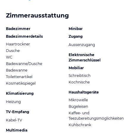
Zimmerausstattung
Badezimmer
Minibar
Badezimmerdetails
Zugang
Haartrockner
Aussenzugang
Dusche
Elektronische
WC
Zimmerschlüssel
Badewanne/Dusche
Mobiliar
Badewanne
Schreibtisch
Toilettenartikel
Kochnische
Kosmetikspiegel
Haushaltsgeräte
Klimatisierung
Mikrowelle
Heizung
Bügeleisen
TV-Empfang
Kaffee- und
Teezubereitungsmöglichkeiten
Kabel-TV
Kühlschrank
Multimedia