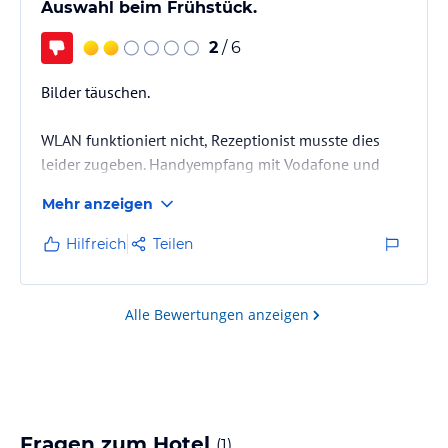
Auswahl beim Frühstück.
2
/ 6
Bilder täuschen.
WLAN funktioniert nicht, Rezeptionist musste dies
leider zugeben. Handyempfang mit Vodafone und
Telekom nicht verfügbar im Gebäude.
Mehr anzeigen
Frühstücksauswahl war sehr schlecht
Hilfreich
Teilen
Alle Bewertungen anzeigen
Fragen zum Hotel
(
1
)