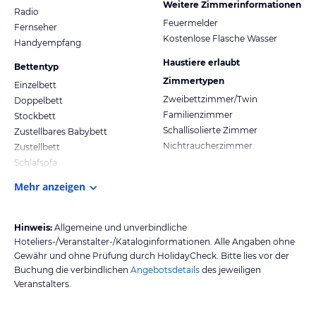
Weitere Zimmerinformationen
Radio
Feuermelder
Fernseher
Kostenlose Flasche Wasser
Handyempfang
Haustiere erlaubt
Bettentyp
Zimmertypen
Einzelbett
Zweibettzimmer/Twin
Doppelbett
Familienzimmer
Stockbett
Schallisolierte Zimmer
Zustellbares Babybett
Nichtraucherzimmer
Zustellbett
Schlafsofa
Mehr anzeigen
Hinweis:
Allgemeine und unverbindliche
Hoteliers-/Veranstalter-/Kataloginformationen. Alle Angaben ohne
Gewähr und ohne Prüfung durch HolidayCheck. Bitte lies vor der
Buchung die verbindlichen
Angebotsdetails
des jeweiligen
Veranstalters.