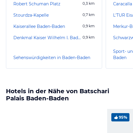
Robert Schuman Platz
0,3
km
Caracall
Stourdza-Kapelle
0,7
km
L'TUR Eis
Kaiserallee Baden-Baden
0,9
km
Merkur-B
Denkmal Kaiser Wilhelm I. Baden-Baden
0,9
km
Schwarzw
Sport- un
Sehenswürdigkeiten in Baden-Baden
Baden
Hotels in der Nähe von Batschari
Palais Baden-Baden
95%