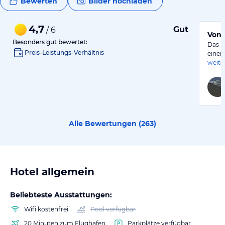
Bewerten
Bilder hochladen
4,7
Gut
/ 6
Von 
Besonders gut bewertet:
Das H
Preis-Leistungs-Verhältnis
einen
weite
Alle Bewertungen (
263
)
Hotel allgemein
Beliebteste Ausstattungen:
Wifi kostenfrei
Pool verfügbar
20 Minuten zum Flughafen
Parkplätze verfügbar