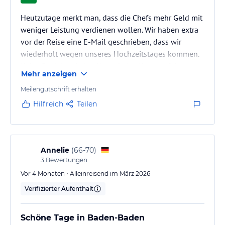
Heutzutage merkt man, dass die Chefs mehr Geld mit
weniger Leistung verdienen wollen. Wir haben extra
vor der Reise eine E-Mail geschrieben, dass wir
wiederholt wegen unseres Hochzeitstages kommen.
Keine Reaktion: keine Karte, keine Kerze auf dem
Mehr anzeigen
Tisch oder kleine Aufmerksamkeit.NICHTS!
Meilengutschrift erhalten
Hilfreich
Teilen
Annelie
(
66-70
)
3
Bewertungen
Vor 4 Monaten • Alleinreisend im März 2026
Verifizierter Aufenthalt
Schöne Tage in Baden-Baden