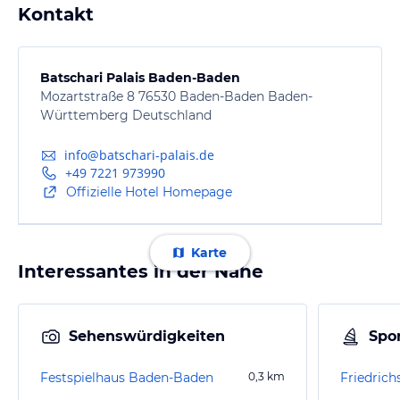
Kontakt
Batschari Palais Baden-Baden
Mozartstraße 8 76530 Baden-Baden Baden-
Württemberg Deutschland
info@batschari-palais.de
+49 7221 973990
Offizielle Hotel Homepage
Karte
Interessantes in der Nähe
Sehenswürdigkeiten
Spor
Festspielhaus Baden-Baden
0,3
km