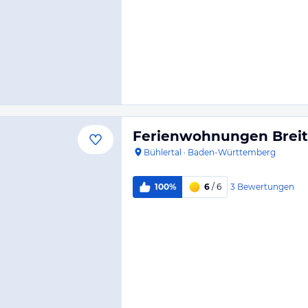
Ferienwohnungen Brei
Bühlertal
·
Baden-Württemberg
3
Bewertungen
100%
6
/ 6