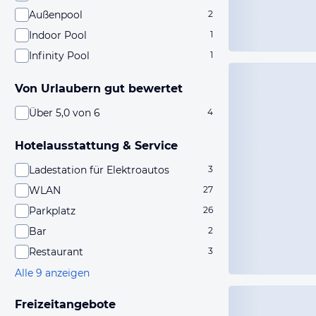
Außenpool
2
Indoor Pool
1
Infinity Pool
1
Von Urlaubern gut bewertet
Über 5,0 von 6
4
Hotelausstattung & Service
Ladestation für Elektroautos
3
WLAN
27
Parkplatz
26
Bar
2
Restaurant
3
Alle 9 anzeigen
Freizeitangebote