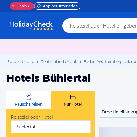
%
Deals
App herunterladen
Europa Urlaub
Deutschland Urlaub
Baden-Württemberg Urlaub
Hotels Bühlertal
Pauschalreisen
Nur Hotel
Diese Hotelliste z
Reiseziel oder Hotel
Bühlertal