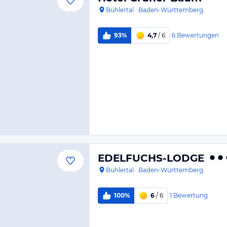
Bühlertal
·
Baden-Württemberg
6
Bewertungen
93%
4,7
/ 6
EDELFUCHS-LODGE
Bühlertal
·
Baden-Württemberg
1
Bewertung
100%
6
/ 6