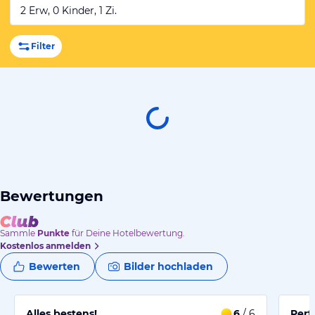
2 Erw, 0 Kinder, 1 Zi.
Filter
Bewertungen
Sammle
Punkte
für Deine Hotelbewertung.
Kostenlos anmelden
Bewerten
Bilder hochladen
Alles bestens!
6
/ 6
Perf