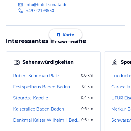
info@hotel-sonata.de
+49722193550
Karte
Interessantes in der Nähe
Sehenswürdigkeiten
Spor
Robert Schuman Platz
0,0
km
Festspielhaus Baden-Baden
0,1
km
Caracall
Stourdza-Kapelle
0,4
km
L'TUR Eis
Kaiserallee Baden-Baden
0,6
km
Merkur-B
Denkmal Kaiser Wilhelm I. Baden-Baden
0,6
km
Schwarzw