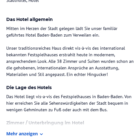
Stadthotel, Hotel
Das Hotel allgemein
Mitten im Herzen der Stadt gelegen lädt Sie unser familiär
geführtes Hotel Baden-Baden zum Verweilen ein.
Unser traditionsreiches Haus direkt vis-à-vis des international
bekannten Festspielhauses erstrahlt heute in modernem,
ansprechendem Look. Alle 38 Zimmer und Suiten wurden schon an
die gehobenen, internationalen Ansprüche an Ausstattung,
Materialien und Stil angepasst. Ein echter Hingucker!
Die Lage des Hotels
Das Hotel liegt vis-a-vis des Festspielhauses in Baden-Baden. Von
hier erreichen Sie alle Sehenswürdigkeiten der Stadt bequem in
wenigen Gehminuten zu Fuß oder auch mit dem Bus.
Zimmer / Unterbringung im Hotel
Eine bezaubernde Kombination aus Tradition & Moderne: jedes
Mehr anzeigen
Zimmer verfügt über eine Klimaanlage und eine Teestation sowie