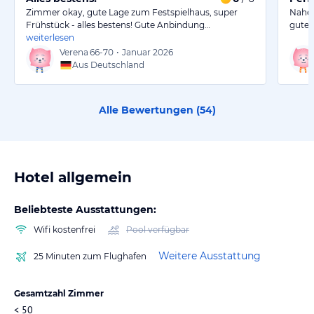
Zimmer okay, gute Lage zum Festspielhaus, super
Nahez
Frühstück - alles bestens! Gute Anbindung…
gutes
weiterlesen
Verena
66-70
•
Januar 2026
Aus Deutschland
Alle Bewertungen (
54
)
Hotel allgemein
Beliebteste Ausstattungen:
Wifi kostenfrei
Pool verfügbar
Weitere Ausstattung
25 Minuten zum Flughafen
Gesamtzahl Zimmer
< 50