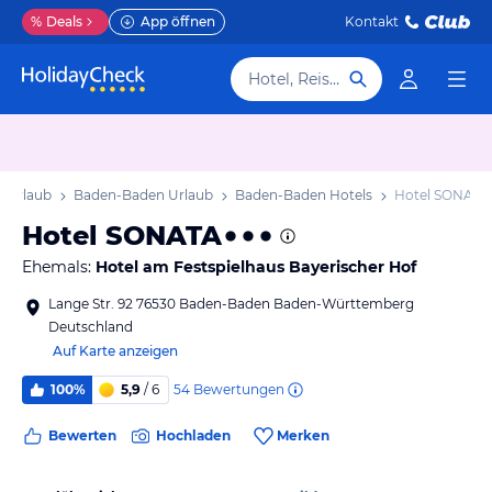
%
Deals
App öffnen
Kontakt
Hotel, Reiseziel
 Urlaub
Baden-Baden Urlaub
Baden-Baden Hotels
Hotel SONATA
Hotel SONATA
Ehemals:
Hotel am Festspielhaus Bayerischer Hof
Lange Str. 92 76530 Baden-Baden Baden-Württemberg
Deutschland
Auf Karte anzeigen
54
Bewertungen
100%
5,9
/ 6
Bewerten
Hochladen
Merken