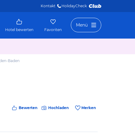
Kontakt
HolidayCheck 
Menü
Hotel bewerten
Favoriten
aden-Baden
Bewerten
Hochladen
Merken