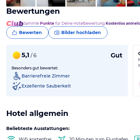
Bewertungen
Sammle
Punkte
für Deine Hotelbewertung.
Kostenlos anmel
Bewerten
Bilder hochladen
5,1
Gut
/ 6
i
Besonders gut bewertet:
Barrierefreie Zimmer
Exzellente Sauberkeit
Hotel allgemein
Beliebteste Ausstattungen:
Wifi kostenfrei
20 Minuten zum Flughafen