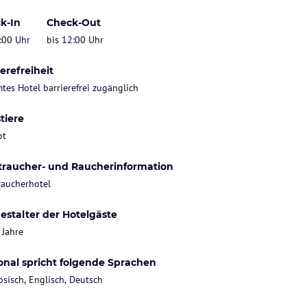
k-In
Check-Out
:00 Uhr
bis 12:00 Uhr
erefreiheit
tes Hotel barrierefrei zugänglich
tiere
bt
traucher- und Raucherinformation
raucherhotel
estalter der Hotelgäste
 Jahre
onal spricht folgende Sprachen
ösisch, Englisch, Deutsch