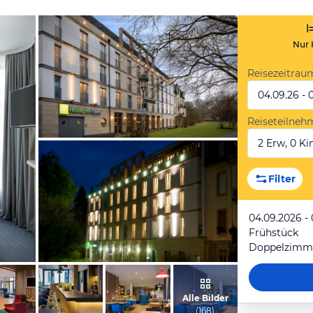
Nur 
Reisezeitrau
04.09.26 - 
Reiseteilneh
2 Erw, 0 Kin
vom Hotelier, März 2018
Filter
04.09.2026 -
Frühstück
Doppelzimmer
vom Hotelier, August 2017
Alle Bilder
(
168
)