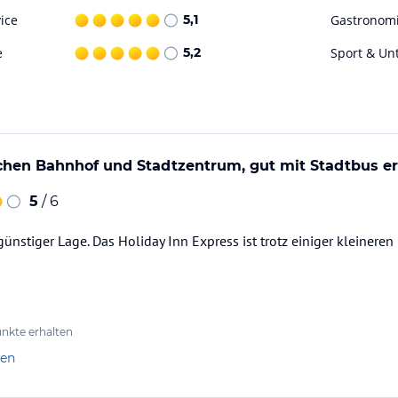
ice
5,1
Gastronom
e
5,2
Sport & Un
chen Bahnhof und Stadtzentrum, gut mit Stadtbus er
5
/ 6
ünstiger Lage. Das Holiday Inn Express ist trotz einiger kleineren
nkte erhalten
len