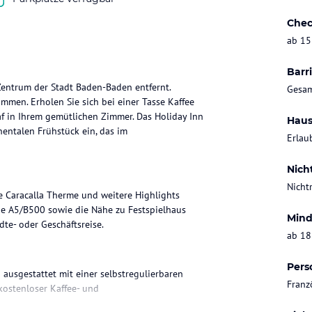
Chec
ab 15
Barri
entrum der Stadt Baden-Baden entfernt.
Gesam
ommen. Erholen Sie sich bei einer Tasse Kaffee
af in Ihrem gemütlichen Zimmer. Das Holiday Inn
Haus
entalen Frühstück ein, das im
Erlau
Nich
Nicht
e Caracalla Therme und weitere Highlights
ie A5/B500 sowie die Nähe zu Festspielhaus
Mind
dte- oder Geschäftsreise.
ab 18
Pers
usgestattet mit einer selbstregulierbaren
Franz
kostenloser Kaffee- und