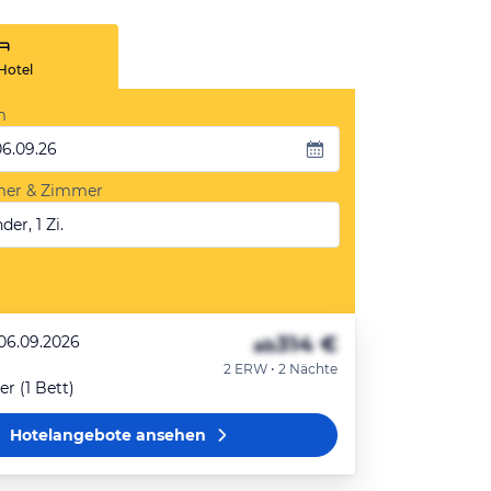
Hotel
m
06.09.26
mer & Zimmer
der, 1 Zi.
314 €
 06.09.2026
ab
2 ERW • 2 Nächte
 (1 Bett)
Hotelangebote
ansehen