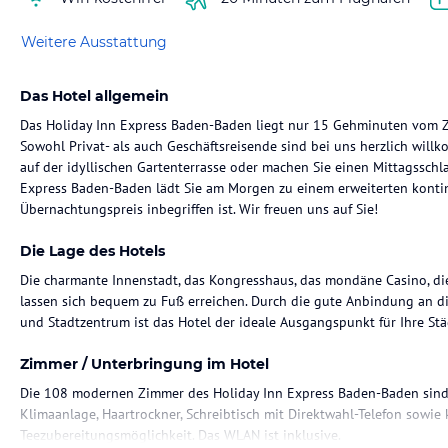
Weitere Ausstattung
Das Hotel allgemein
Das Holiday Inn Express Baden-Baden liegt nur 15 Gehminuten vom Z
Sowohl Privat- als auch Geschäftsreisende sind bei uns herzlich willk
auf der idyllischen Gartenterrasse oder machen Sie einen Mittagsschl
Express Baden-Baden lädt Sie am Morgen zu einem erweiterten kontin
Übernachtungspreis inbegriffen ist. Wir freuen uns auf Sie!
Die Lage des Hotels
Die charmante Innenstadt, das Kongresshaus, das mondäne Casino, di
lassen sich bequem zu Fuß erreichen. Durch die gute Anbindung an d
und Stadtzentrum ist das Hotel der ideale Ausgangspunkt für Ihre Stä
Zimmer / Unterbringung im Hotel
Die 108 modernen Zimmer des Holiday Inn Express Baden-Baden sind a
Klimaanlage, Haartrockner, Schreibtisch mit Direktwahl-Telefon sowie 
Teezubereitungsmöglichkeit. Das WLAN ist inklusive.