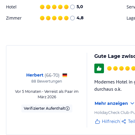
Hotel
5,0
Serv
Zimmer
4,8
Lag
Gute Lage zwis
Herbert
(
66-70
)
Modernes Hotel in g
88
Bewertungen
durchaus o.k.
Vor 5 Monaten • Verreist als Paar im
März 2026
Mehr anzeigen
Verifizierter Aufenthalt
HolidayCheck Club-Pu
Hilfreich
Tei