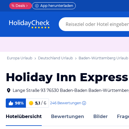
%
Deals
App herunterladen
Europa Urlaub
Deutschland Urlaub
Baden-Württemberg Urlaub
Holiday Inn Expres
Lange Straße 93 76530 Baden-Baden Baden-Württember
98%
5,1
/ 6
246
Bewertungen
Hotelübersicht
Bewertungen
Bilder
Frag