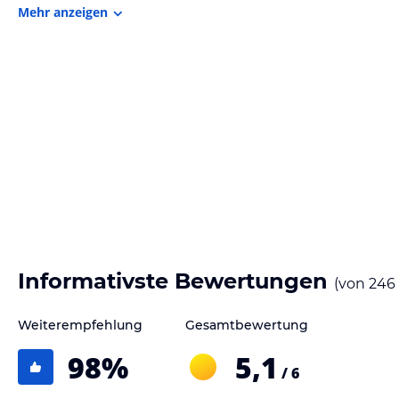
Mehr anzeigen
Gastronomie im Hotel
Starten Sie mit dem erweiterten kontinentalen Frühstück, das im Übern
der durchgehend geöffneten Success Bar, genießen Sie einen Drink o
auf der Terrasse.
Sonstige Einrichtungen und Services
Kinder bis einschließlich 17 Jahre übernachten kostenfrei im Zimmer de
Hinweis:
Allgemeine und unverbindliche Hoteliers-/Veranstalter-/K
Gewähr und ohne Prüfung durch HolidayCheck. Bitte lies vor der B
jeweiligen Veranstalters.
Informativste Bewertungen
(von
246
Weiterempfehlung
Gesamtbewertung
98
%
5,1
/ 6