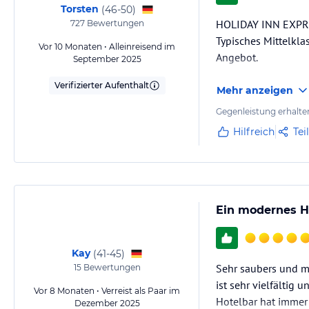
Torsten
(
46-50
)
HOLIDAY INN EXP
727
Bewertungen
Typisches Mittelkl
Vor 10 Monaten • Alleinreisend im
Angebot.
September 2025
Verifizierter Aufenthalt
Mehr anzeigen
Gegenleistung erhalte
Hilfreich
Tei
Ein modernes Ho
Kay
(
41-45
)
Sehr saubers und mo
15
Bewertungen
ist sehr vielfältig 
Vor 8 Monaten • Verreist als Paar im
Hotelbar hat immer 
Dezember 2025