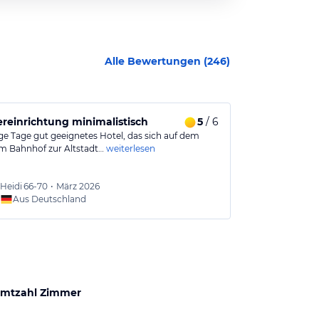
Alle Bewertungen (
246
)
dtbus erreichbar
einrichtung minimalistisch
5
/ 6
Solides Mitt
ige Tage gut geeignetes Hotel, das sich auf dem
HOLIDAY INN
 Bahnhof zur Altstadt…
weiterlesen
Typisches Mitt
weiterlesen
Heidi
66-70
•
März 2026
Torste
Aus Deutschland
Aus
mtzahl Zimmer