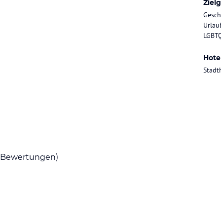
Ziel
Gesch
Urlaub
achtungspreis inbegriffen ist, in den Tag. In
LGBTQ
der Snack mit Freunden – bei schönem Wetter
Hote
Stadt
r Eltern (inkl. Frühstück).
ataloginformationen. Alle Angaben ohne
uchung die verbindlichen
Angebotsdetails
des
Bewertungen)