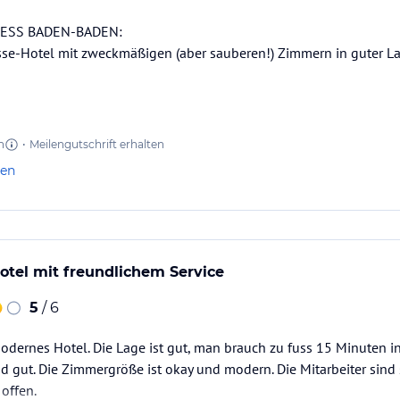
RESS BADEN-BADEN:
asse-Hotel mit zweckmäßigen (aber sauberen!) Zimmern in guter 
n
•
Meilengutschrift erhalten
len
tel mit freundlichem Service
5
/ 6
dernes Hotel. Die Lage ist gut, man brauch zu fuss 15 Minuten in
und gut. Die Zimmergröße ist okay und modern. Die Mitarbeiter sind
offen.