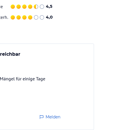
ie
4,5
terh.
4,0
reichbar
 Mängel für einige Tage
Melden