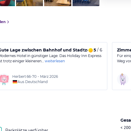
den
Gute Lage zwischen Bahnhof und Stadtzentrum, gut mit Sta
5
/ 6
Zimmer
Modernes Hotel in günstiger Lage. Das Holiday Inn Express
Für ein
st trotz einiger kleineren…
weiterlesen
Weg vom
Herbert
66-70
•
März 2026
Aus Deutschland
Gesa
< 200
Parkplätze verfügbar