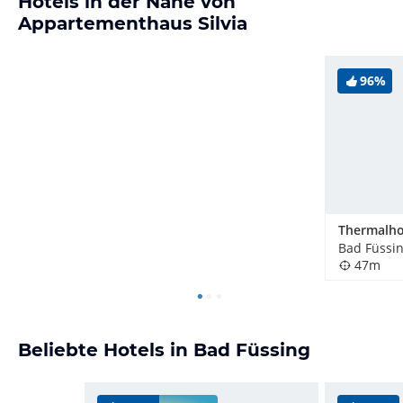
Hotels in der Nähe von
Appartementhaus Silvia
96%
Thermalho
Bad Füssi
47m
Beliebte Hotels in Bad Füssing