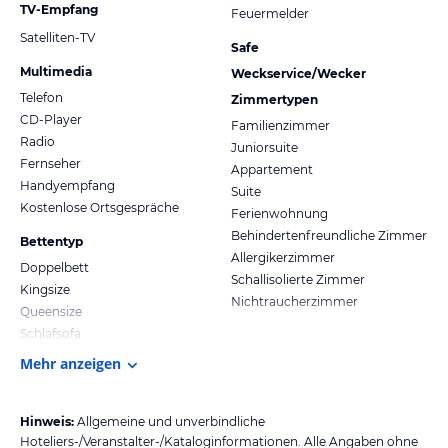
TV-Empfang
Feuermelder
Satelliten-TV
Safe
Multimedia
Weckservice/Wecker
Telefon
Zimmertypen
CD-Player
Familienzimmer
Radio
Juniorsuite
Fernseher
Appartement
Handyempfang
Suite
Kostenlose Ortsgespräche
Ferienwohnung
Behindertenfreundliche Zimmer
Bettentyp
Allergikerzimmer
Doppelbett
Schallisolierte Zimmer
Kingsize
Nichtraucherzimmer
Queensize
Schlafsofa
Mehr anzeigen
Hinweis:
Allgemeine und unverbindliche
Hoteliers-/Veranstalter-/Kataloginformationen. Alle Angaben ohne