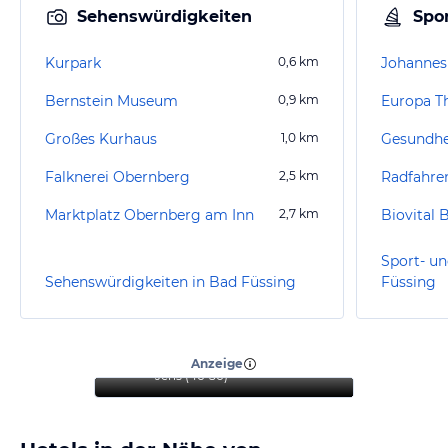
Sehenswürdigkeiten
Spor
Kurpark
0,6
km
Bernstein Museum
0,9
km
Europa T
Großes Kurhaus
1,0
km
Falknerei Obernberg
2,5
km
Radfahre
Marktplatz Obernberg am Inn
2,7
km
Biovital
Sport- un
Sehenswürdigkeiten in Bad Füssing
Füssing
“
Wunderbarer Aufenthalt
zum Entspannen
”
Anzeige
Jens
(
46-50
)