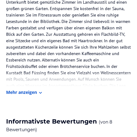
Unterkunft bietet gemütliche Zimmer im Landhausstil und einen
großen grünen Garten. Entspannen Sie kostenfrei in der Sauna,
trainieren Sie im Fitnessraum oder genießen Sie eine ruhige
Lesestunde in der Bibliothek. Die Zimmer sind liebevoll in warmen
Farben gestaltet und verfügen über einen eigenen Balkon mit
Blick auf den Garten. Zur Ausstattung gehören ein Flachbild-TV,
eine Sitzecke und ein eigenes Bad mit Haartrockner. In der gut
ausgestatteten Küchenzeile können Sie sich Ihre Mahlzeiten selbst
zubereiten und dabei den vorhandenen Kaffeemaschine und
Essbereich nutzen. Alternativ können Sie auch ein
Frühstücksbuffet oder einen Brötchenservice buchen. In der
Kurstadt Bad Füssing finden Sie eine Vielzahl von Wellnesscentern
mit Pools, Saunen und Anwendungen. Auf Wunsch können Sie
auch eine Massage im Appartementhaus Silvia buchen. Die Lage
des Hotels, nur 5 Autominuten von der österreichischen Grenze
Mehr anzeigen
entfernt, macht es zum perfekten Ausgangspunkt für die
Erkundung beider Länder. Mit dem Auto erreichen Sie München
über die Autobahn A94 in nur 1,5 Stunden.
Informativste Bewertungen
(von
8
Die Lage des Hotels
Bewertungen)
Das Appartementhaus Silvia befindet sich in ruhiger Lage in Bad