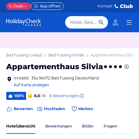
%
Deals
App öffnen
Kontakt
Hotel, Reiseziel
Bad Füssing Urlaub
Bad Füssing Hotels
Appartementhaus Silvia
Appartementhaus Silvia
Inntalstr. 35a 94072 Bad Füssing Deutschland
Auf Karte anzeigen
8
Bewertungen
100%
6,0
/ 6
Bewerten
Hochladen
Merken
Hotelübersicht
Bewertungen
Bilder
Fragen