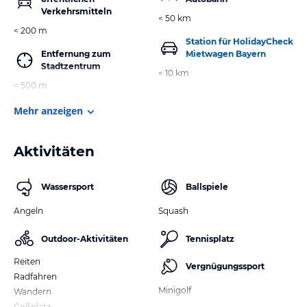
Verkehrsmitteln
< 50 km
< 200 m
Station für HolidayCheck
Entfernung zum
Mietwagen Bayern
Stadtzentrum
< 10 km
< 500 m
Mehr anzeigen
Aktivitäten
Wassersport
Ballspiele
Angeln
Squash
Outdoor-Aktivitäten
Tennisplatz
Reiten
Vergnügungssport
Radfahren
Minigolf
Wandern
Golfplatz