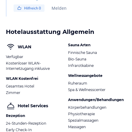
Melden
Hilfreich
0
Hotelausstattung Allgemein
Sauna Arten
WLAN
Finnische Sauna
Verfügbar
Bio-Sauna
Kostenloser WLAN-
Infrarotkabine
Internetzugang inklusive
Wellnessangebote
WLAN Kostenfrei
Ruheraum
Gesamtes Hotel
Spa & Wellnesscenter
Zimmer
Anwendungen/Behandlungen
Hotel Services
Körperbehandlungen
Physiotherapie
Rezeption
Spezialmassagen
24-Stunden-Rezeption
Massagen
Early Check-In