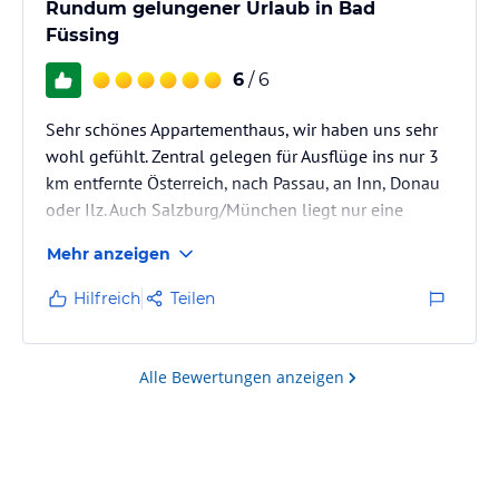
Rundum gelungener Urlaub in Bad
Füssing
6
/ 6
Sehr schönes Appartementhaus, wir haben uns sehr
wohl gefühlt. Zentral gelegen für Ausflüge ins nur 3
km entfernte Österreich, nach Passau, an Inn, Donau
oder Ilz. Auch Salzburg/München liegt nur eine
Autostunde entfernt.
Mehr anzeigen
Toll sind auch die 3 Thermen in Bad Füssing mit
ihren riesigen Aussenlandschaften zum Relaxen nach
Hilfreich
Teilen
den täglichen Wandertouren.
Alle Bewertungen anzeigen