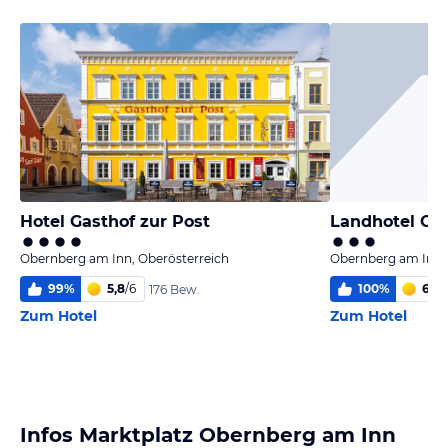
Hotel Gasthof zur Post
Landhotel Go
Obernberg am Inn, Oberösterreich
Obernberg am Inn, 
99
%
5,8
/
6
100
%
6,0
/
176 Bew.
Zum Hotel
Zum Hotel
Infos Marktplatz Obernberg am Inn