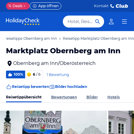
%
Deals
App öffnen
Kontakt
Hotel, Reiseziel
Reisetipps Obernberg am Inn
Reisetipp Marktplatz Obernberg am Inn
Marktplatz Obernberg am Inn
Obernberg am Inn/Oberösterreich
100%
6
/ 6
1 Bewertung
Reisetipp bewerten
Bilder hochladen
Reisetippübersicht
Bewertungen
Bilder
Hotels