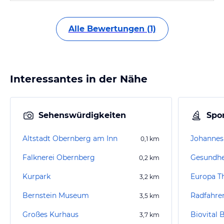
Alle Bewertungen (1)
Interessantes in der Nähe
Sehenswürdigkeiten
Spor
Altstadt Obernberg am Inn
0,1
km
Falknerei Obernberg
0,2
km
Kurpark
Europa T
3,2
km
Bernstein Museum
Radfahre
3,5
km
Großes Kurhaus
Biovital
3,7
km