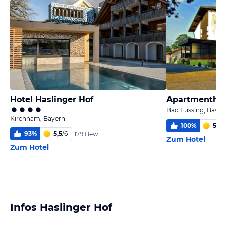
Hotel Haslinger Hof
Apartmenthau
Bad Füssing, Bayer
Kirchham, Bayern
100
%
5,9
/
93
%
5,5
/
6
179 Bew.
Zum Hotel
Zum Hotel
Infos Haslinger Hof