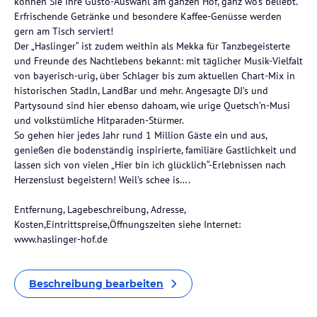
können Sie Ihre Gusto-Auswahl am ganzen Hof, ganz wo’s beliebt.
Erfrischende Getränke und besondere Kaffee-Genüsse werden
gern am Tisch serviert!
Der „Haslinger“ ist zudem weithin als Mekka für Tanzbegeisterte
und Freunde des Nachtlebens bekannt: mit täglicher Musik-Vielfalt
von bayerisch-urig, über Schlager bis zum aktuellen Chart-Mix in
historischen Stadln, LandBar und mehr. Angesagte DJ’s und
Partysound sind hier ebenso dahoam, wie urige Quetsch’n-Musi
und volkstümliche Hitparaden-Stürmer.
So gehen hier jedes Jahr rund 1 Million Gäste ein und aus,
genießen die bodenständig inspirierte, familiäre Gastlichkeit und
lassen sich von vielen „Hier bin ich glücklich“-Erlebnissen nach
Herzenslust begeistern! Weil’s schee is….
Entfernung, Lagebeschreibung, Adresse,
Kosten,Eintrittspreise,Öffnungszeiten siehe Internet:
www.haslinger-hof.de
Beschreibung bearbeiten