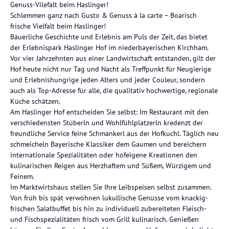
Genuss-Vilefalt beim Haslinger!
Schlemmen ganz nach Gusto & Genuss á la carte – Boarisch
frische Vielfalt beim Haslinger!
Bäuerliche Geschichte und Erlebnis am Puls der Zeit, das bietet
der Erlebnispark Haslinger Hof im niederbayerischen Kirchham.
Vor vier Jahrzehnten aus einer Landwirtschaft entstanden, gilt der
Hof heute nicht nur Tag und Nacht als Treffpunkt für Neugierige
und Erlebnishungrige jeden Alters und jeder Couleur, sondern
auch als Top-Adresse für alle, die qualitativ hochwertige, regionale
Küche schätzen.
Am Haslinger Hof entscheiden Sie selbst: Im Restaurant mit den
verschiedensten Stüberln und Wohlfühlplatzerln kredenzt der
freundliche Service feine Schmankerl aus der Hofkuchl. Täglich neu
schmeicheln Bayerische Klassiker dem Gaumen und bereichern
internationale Spezialitäten oder hofeigene Kreationen den
kulinarischen Reigen aus Herzhaftem und Süßem, Würzigem und
Feinem.
Im Marktwirtshaus stellen Sie Ihre Leibspeisen selbst zusammen.
Von früh bis spät verwöhnen lukullische Genüsse vom knackig-
frischen Salatbuffet bis hin zu individuell zubereiteten Fleisch-
und Fischspezialitäten frisch vom Grill kulinarisch. Genießen