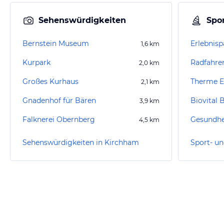
Sehenswürdigkeiten
Spor
Bernstein Museum
Erlebnisp
1,6
km
Kurpark
Radfahre
2,0
km
Großes Kurhaus
Therme E
2,1
km
Gnadenhof für Bären
Biovital
3,9
km
Falknerei Obernberg
4,5
km
Sehenswürdigkeiten in Kirchham