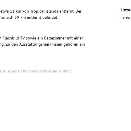
Hote
etwa 11 km von Tropical Islands entfernt. Der
er sich 59 km entfernt befindet.
Feri
n Flachbild-TV sowie ein Badezimmer mit einer
ung. Zu den Ausstattungsmerkmalen gehören ein
e zu eigenen Kochmöglichkeiten einlädt.
ohne Gewähr. Bitte lies vor der Buchung die