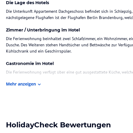
Die Lage des Hotels
Die Unterkunft Appartement Dachgeschoss befindet sich in Schlepzig, 
nächstgelegene Flughafen ist der Flughafen Berlin Brandenburg, welch
Zimmer / Unterbringung im Hotel
Die Ferienwohnung beinhaltet zwei Schlafzimmer, ein Wohnzimmer, ei
Dusche. Des Weiteren stehen Handtücher und Bettwäsche zur Verfüg
Kühlschrank und ein Geschirrspüler.
Gastronomie im Hotel
Die Ferienwohnung verfügt über eine gut ausgestattete Küche, welch
Mehr anzeigen
Hinweis:
Verfasst von HolidayCheck mit Hilfe von KI. Alle Angaben 
verbindlichen
Angebotsdetails
des jeweiligen Veranstalters.
HolidayCheck Bewertungen