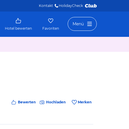
Kontakt
HolidayCheck 
Menü
Hotel bewerten
Favoriten
Bewerten
Hochladen
Merken