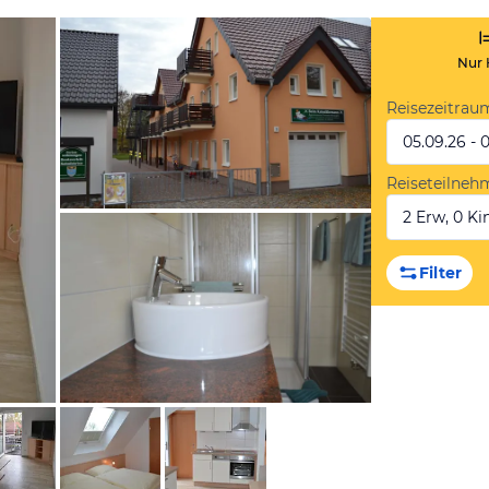
Nur 
Reisezeitrau
05.09.26 - 
Reiseteilneh
2 Erw, 0 Kin
von Booking.com
Filter
von Booking.com