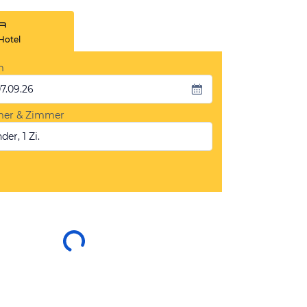
Hotel
m
07.09.26
mer & Zimmer
der, 1 Zi.