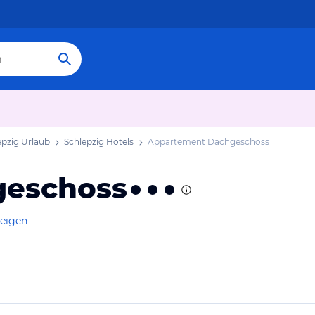
epzig Urlaub
Schlepzig Hotels
Appartement Dachgeschoss
geschoss
zeigen