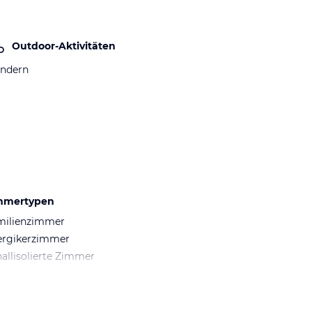
Outdoor-Aktivitäten
ndern
mmertypen
milienzimmer
ergikerzimmer
allisolierte Zimmer