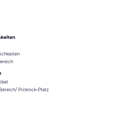
hkeiten
ichkeiten
ereich
s
öbel
Bereich/ Picknick-Platz