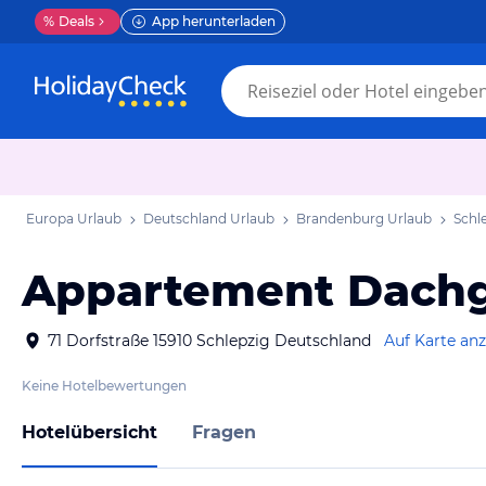
%
Deals
App herunterladen
Europa Urlaub
Deutschland Urlaub
Brandenburg Urlaub
Schl
Appartement Dach
71 Dorfstraße 15910 Schlepzig Deutschland
Auf Karte an
Keine Hotelbewertungen
Hotelübersicht
Fragen