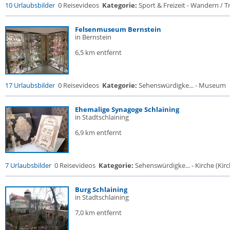
10 Urlaubsbilder
0 Reisevideos
Kategorie:
Sport & Freizeit - Wandern / Tr
Felsenmuseum Bernstein
in Bernstein
6,5 km entfernt
17 Urlaubsbilder
0 Reisevideos
Kategorie:
Sehenswürdigke... - Museum
Ehemalige Synagoge Schlaining
in Stadtschlaining
6,9 km entfernt
7 Urlaubsbilder
0 Reisevideos
Kategorie:
Sehenswürdigke... - Kirche (Kirch
Burg Schlaining
in Stadtschlaining
7,0 km entfernt