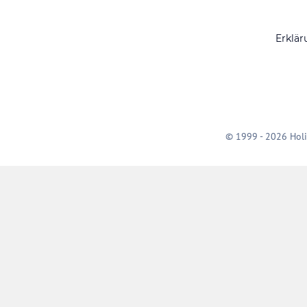
Erklär
© 1999 - 2026 Holi