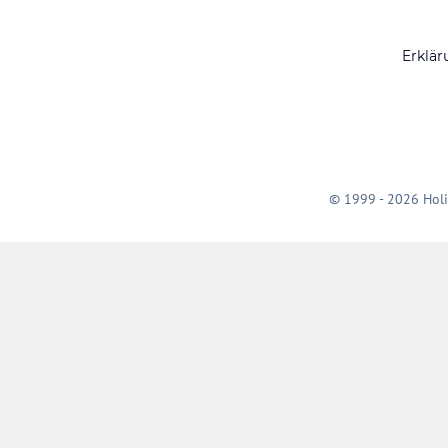
Erklär
© 1999 - 2026 Holi