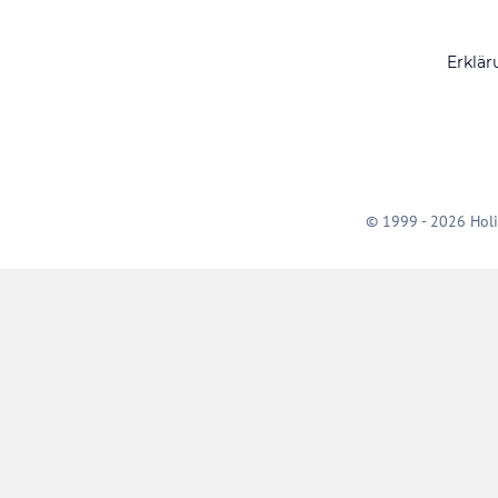
Erklär
© 1999 - 2026 Holi