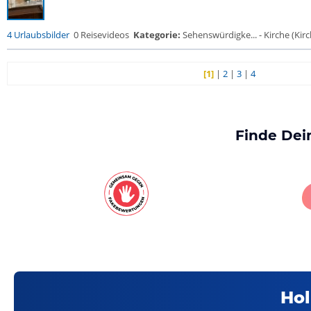
4 Urlaubsbilder
0 Reisevideos
Kategorie:
Sehenswürdigke... - Kirche (Kirch
[1]
|
2
|
3
|
4
Finde Dei
Hol