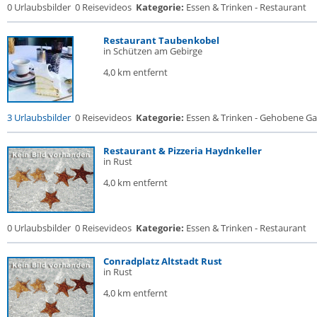
0 Urlaubsbilder
0 Reisevideos
Kategorie:
Essen & Trinken - Restaurant
Restaurant Taubenkobel
in Schützen am Gebirge
4,0 km entfernt
3 Urlaubsbilder
0 Reisevideos
Kategorie:
Essen & Trinken - Gehobene Gas
Restaurant & Pizzeria Haydnkeller
in Rust
4,0 km entfernt
0 Urlaubsbilder
0 Reisevideos
Kategorie:
Essen & Trinken - Restaurant
Conradplatz Altstadt Rust
in Rust
4,0 km entfernt