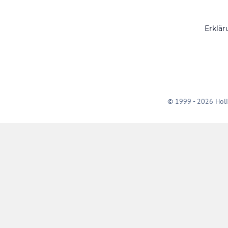
Erklär
© 1999 - 2026 Holi