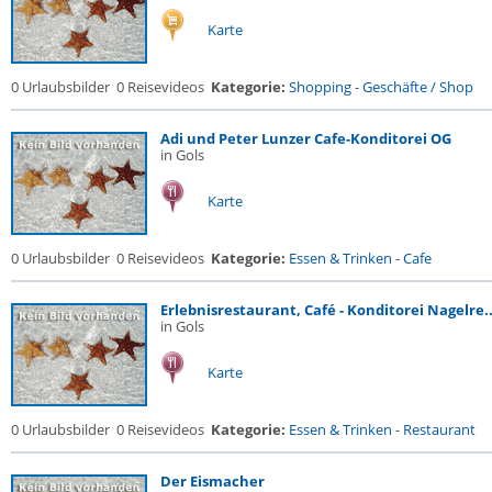
Karte
0 Urlaubsbilder
0 Reisevideos
Kategorie:
Shopping
-
Geschäfte / Shop
Adi und Peter Lunzer Cafe-Konditorei OG
in Gols
Karte
0 Urlaubsbilder
0 Reisevideos
Kategorie:
Essen & Trinken
-
Cafe
Erlebnisrestaurant, Café - Konditorei Nagelre..
in Gols
Karte
0 Urlaubsbilder
0 Reisevideos
Kategorie:
Essen & Trinken
-
Restaurant
Der Eismacher