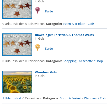
in Gols
Karte
0 Urlaubsbilder
0 Reisevideos
Kategorie:
Essen & Trinken
-
Cafe
Bioweingut Christian & Thomas Weiss
in Gols
Karte
0 Urlaubsbilder
0 Reisevideos
Kategorie:
Shopping
-
Geschäfte / Shop
Wandern Gols
in Gols
1 Urlaubsbild
0 Reisevideos
Kategorie:
Sport & Freizeit
-
Wandern / Trek..