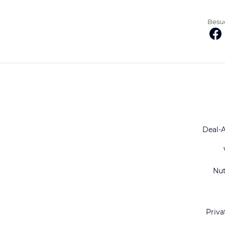
Besuc
Deal-
Nu
Priva