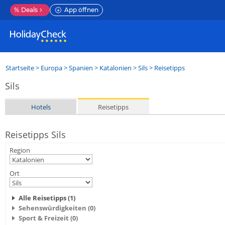
%
Deals
App öffnen
Startseite
>
Europa
>
Spanien
>
Katalonien
>
Sils
> Reisetipps
Sils
Hotels
Reisetipps
Reisetipps Sils
Region
Ort
Alle Reisetipps (1)
Sehenswürdigkeiten (0)
Sport & Freizeit (0)