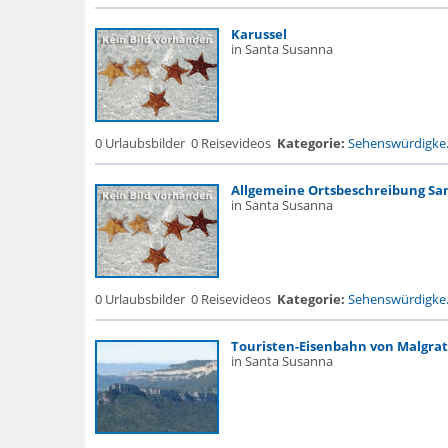
Karussel
in Santa Susanna
0 Urlaubsbilder
0 Reisevideos
Kategorie:
Sehenswürdigke.
Allgemeine Ortsbeschreibung Sa
in Santa Susanna
0 Urlaubsbilder
0 Reisevideos
Kategorie:
Sehenswürdigke.
Touristen-Eisenbahn von Malgrat
in Santa Susanna