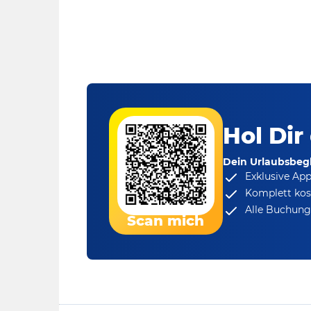
Hol Dir
Dein Urlaubsbegl
Exklusive Ap
Komplett kos
Alle Buchungs
Scan mich