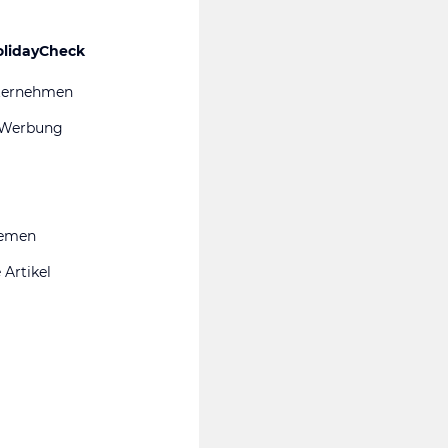
olidayCheck
ternehmen
 Werbung
hemen
 Artikel