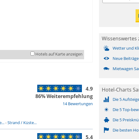
Wissenswertes 
Wetter und Kl
Hotels auf Karte anzeigen
Neue Beiträge
Mietwagen Sa
4.9
Hotel-Charts S
86% Weiterempfehlung
Die 5 Aufsteig
14 Bewertungen
Die 5 Top-bew
Die 5 Preisknü
...
-
Strand / Küste...
Die besten Ho
5.4