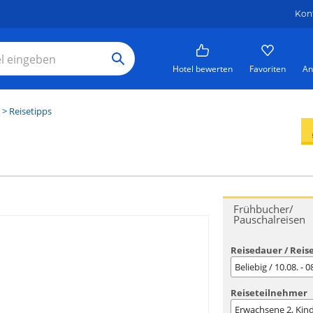
Kon
Hotel bewerten
Favoriten
An
> Reisetipps
Frühbucher/
Pauschalreisen
Reisedauer / Reis
Beliebig / 10.08. - 
Reiseteilnehmer
Erwachsene
2
, Kin