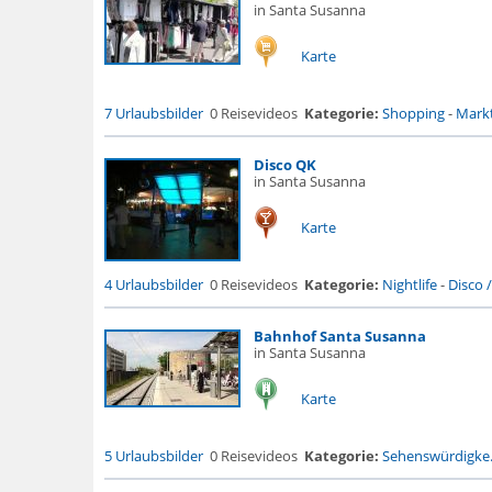
in Santa Susanna
Karte
7 Urlaubsbilder
0 Reisevideos
Kategorie:
Shopping
-
Markt
Disco QK
in Santa Susanna
Karte
4 Urlaubsbilder
0 Reisevideos
Kategorie:
Nightlife
-
Disco 
Bahnhof Santa Susanna
in Santa Susanna
Karte
5 Urlaubsbilder
0 Reisevideos
Kategorie:
Sehenswürdigke.