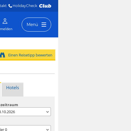
takt
HolidayCheck 
Menü
melden
Einen Reisetipp bewerten
Hotels
ezeitraum
08.10.2026
der
0