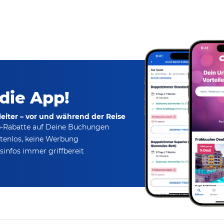
 die App!
eiter – vor und während der Reise
p-Rabatte
auf Deine Buchungen
tenlos,
keine Werbung
infos immer griffbereit