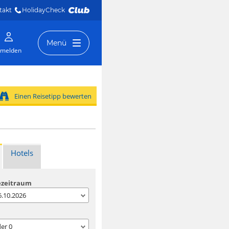
takt
HolidayCheck 
Menü
melden
Einen Reisetipp bewerten
Hotels
ezeitraum
06.10.2026
der
0