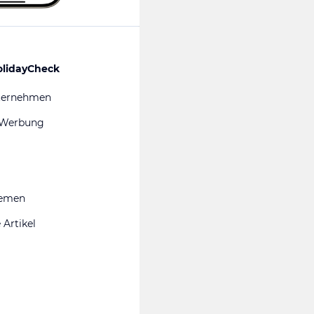
olidayCheck
ternehmen
 Werbung
hemen
 Artikel