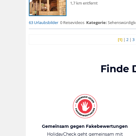
1,7 km entfernt
63 Urlaubsbilder
0 Reisevideos
Kategorie:
Sehenswürdigke..
[1]
|
2
|
3
Finde 
Gemeinsam gegen Fakebewertungen
HolidayCheck geht gemeinsam mit