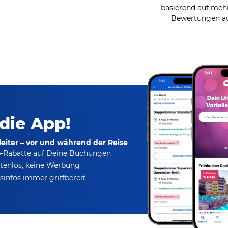
basierend auf mehr
Bewertungen au
 die App!
eiter – vor und während der Reise
p-Rabatte
auf Deine Buchungen
tenlos,
keine Werbung
infos immer griffbereit