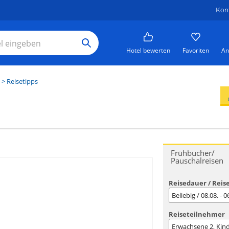
Kon
Hotel bewerten
Favoriten
An
> Reisetipps
Frühbucher/
Pauschalreisen
Reisedauer / Reis
Beliebig / 08.08. - 
Reiseteilnehmer
Erwachsene
2
, Kin