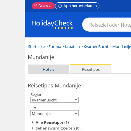
%
Deals
App herunterladen
Startseite
>
Europa
>
Kroatien
>
Kvarner Bucht
>
Mundanije
Mundanije
Hotels
Reisetipps
Reisetipps Mundanije
Region
Ort
Alle Reisetipps (1)
Sehenswürdigkeiten (0)