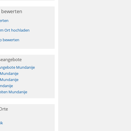
 bewerten
erten
sem Ort hochladen
pp bewerten
seangebote
 Angebote Mundanije
 Mundanije
 Mundanije
ndanije
iten Mundanije
Orte
ik