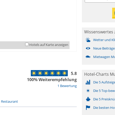
Wissenswertes 
Wetter und Kl
Hotels auf Karte anzeigen
Neue Beiträge
Mietwagen Mu
5.8
Hotel-Charts M
100% Weiterempfehlung
Die 5 Aufsteig
1 Bewertung
Die 5 Top-bew
Die 5 Preisknü
-
Restaurant
Die besten Ho