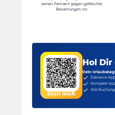
seinen Partnern gegen gefälschte
Bewertungen vor
Hol Dir
Dein Urlaubsbegl
Exklusive Ap
Komplett kos
Alle Buchungs
Scan mich