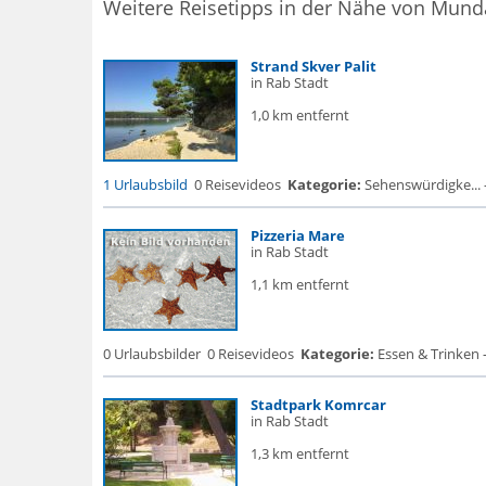
Weitere Reisetipps in der Nähe von Mund
Strand Skver Palit
in Rab Stadt
1,0 km entfernt
1 Urlaubsbild
0 Reisevideos
Kategorie:
Sehenswürdigke... -
Pizzeria Mare
in Rab Stadt
1,1 km entfernt
0 Urlaubsbilder
0 Reisevideos
Kategorie:
Essen & Trinken 
Stadtpark Komrcar
in Rab Stadt
1,3 km entfernt