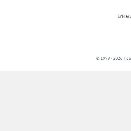
Erklär
© 1999 - 2026 Holi