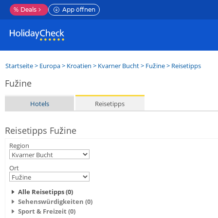
%
Deals
App öffnen
Startseite
>
Europa
>
Kroatien
>
Kvarner Bucht
>
Fužine
> Reisetipps
Fužine
Hotels
Reisetipps
Reisetipps Fužine
Region
Ort
Alle Reisetipps (0)
Sehenswürdigkeiten (0)
Sport & Freizeit (0)