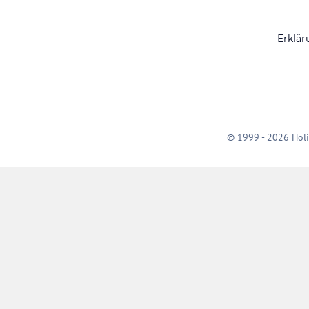
Erklär
© 1999 - 2026 Holi