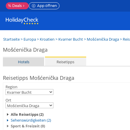
%
Deals
App öffnen
Startseite
>
Europa
>
Kroatien
>
Kvarner Bucht
>
Mošćenička Draga
> Reis
Mošćenička Draga
Hotels
Reisetipps
Reisetipps Mošćenička Draga
Region
Ort
Alle Reisetipps (2)
Sehenswürdigkeiten (2)
Sport & Freizeit (0)