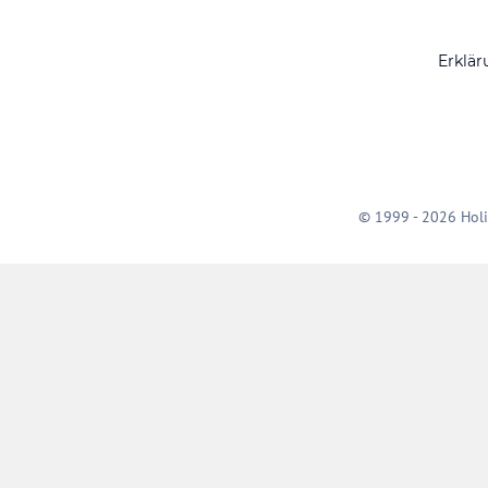
Erklär
© 1999 - 2026 Holi