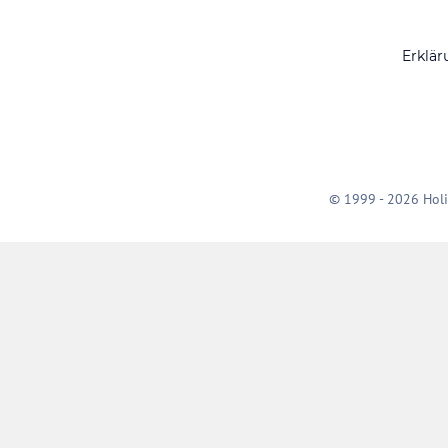
Erklär
© 1999 - 2026 Holi