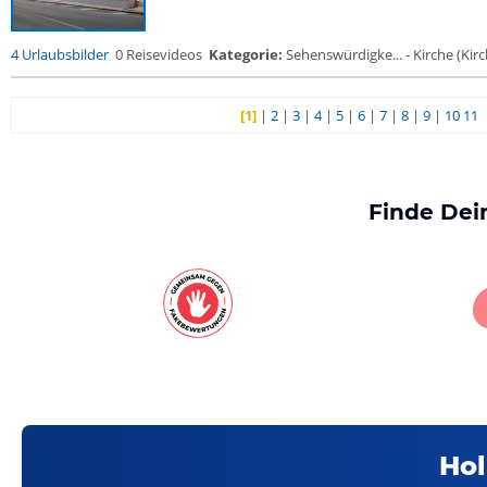
4 Urlaubsbilder
0 Reisevideos
Kategorie:
Sehenswürdigke... - Kirche (Kirch
[1]
|
2
|
3
|
4
|
5
|
6
|
7
|
8
|
9
|
10
11
Finde Dei
Hol