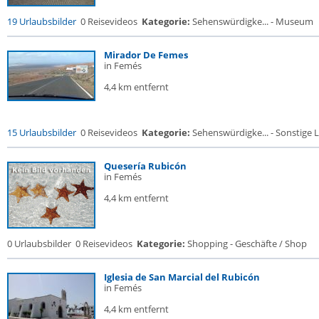
19 Urlaubsbilder
0 Reisevideos
Kategorie:
Sehenswürdigke... - Museum
Mirador De Femes
in Femés
4,4 km entfernt
15 Urlaubsbilder
0 Reisevideos
Kategorie:
Sehenswürdigke... - Sonstige L
Quesería Rubicón
in Femés
4,4 km entfernt
0 Urlaubsbilder
0 Reisevideos
Kategorie:
Shopping - Geschäfte / Shop
Iglesia de San Marcial del Rubicón
in Femés
4,4 km entfernt