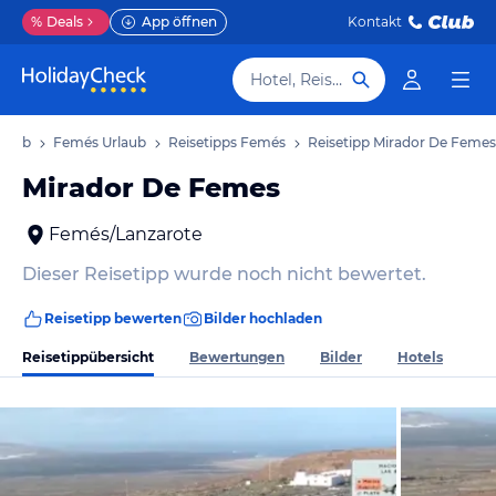
%
Deals
App öffnen
Kontakt
Hotel, Reiseziel
rlaub
Femés Urlaub
Reisetipps Femés
Reisetipp Mirador De Femes
Mirador De Femes
Femés/Lanzarote
Dieser Reisetipp wurde noch nicht bewertet.
Reisetipp bewerten
Bilder hochladen
Reisetippübersicht
Bewertungen
Bilder
Hotels