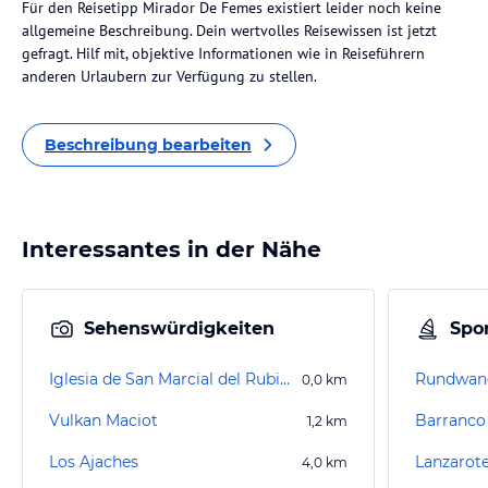
Für den Reisetipp Mirador De Femes existiert leider noch keine
allgemeine Beschreibung. Dein wertvolles Reisewissen ist jetzt
gefragt. Hilf mit, objektive Informationen wie in Reiseführern
anderen Urlaubern zur Verfügung zu stellen.
Beschreibung bearbeiten
Interessantes in der Nähe
Sehenswürdigkeiten
Spor
Iglesia de San Marcial del Rubicón
Rundwan
0,0
km
Vulkan Maciot
Barranco 
1,2
km
Los Ajaches
Lanzarote
4,0
km