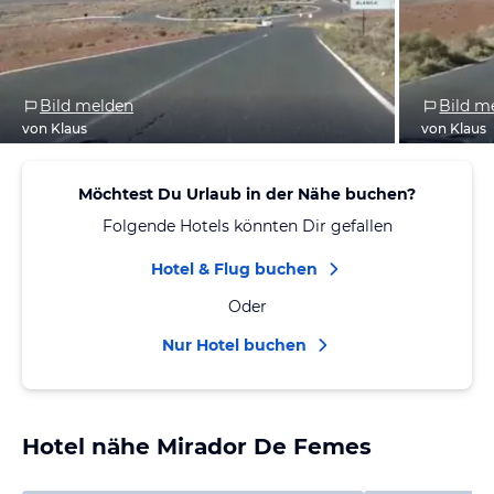
Bild melden
Bild m
von Klaus
von Klaus
Möchtest Du Urlaub in der Nähe buchen?
Folgende Hotels könnten Dir gefallen
Hotel & Flug buchen
Oder
Nur Hotel buchen
Hotel nähe Mirador De Femes