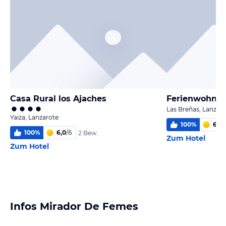
Casa Rural los Ajaches
Ferienwohnu
Las Breñas, Lanzar
Yaiza, Lanzarote
100
%
6,0
/
100
%
6,0
/
6
2 Bew.
Zum Hotel
Zum Hotel
Infos Mirador De Femes