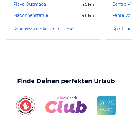
Playa Quemada
Centro Vi
4,5
km
Madonnenstatue
Fähre Vol
4,6
km
Sehenswürdigkeiten in Femés
Sport- un
Finde Deinen perfekten Urlaub