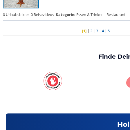
0 Urlaubsbilder
0 Reisevideos
Kategorie:
Essen & Trinken - Restaurant
[1]
|
2
|
3
|
4
|
5
Finde Dei
Hol