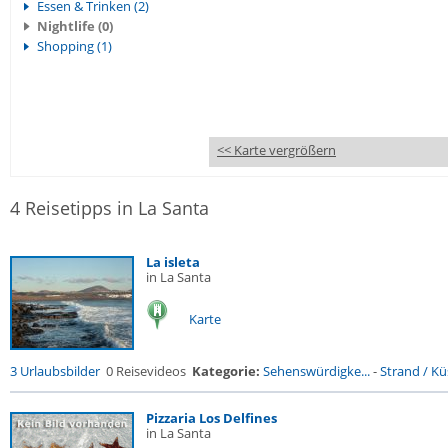
Essen & Trinken (2)
Nightlife (0)
Shopping (1)
<< Karte vergrößern
4 Reisetipps in La Santa
La isleta
in La Santa
Karte
3 Urlaubsbilder
0 Reisevideos
Kategorie:
Sehenswürdigke...
-
Strand / Küs
Pizzaria Los Delfines
in La Santa