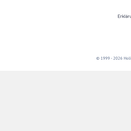
Erklär
© 1999 - 2026 Holi