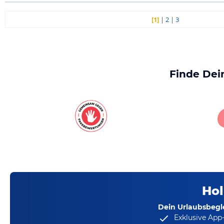
[1]
|
2
|
3
Finde Dei
Hol
Dein Urlaubsbegle
Exklusive App