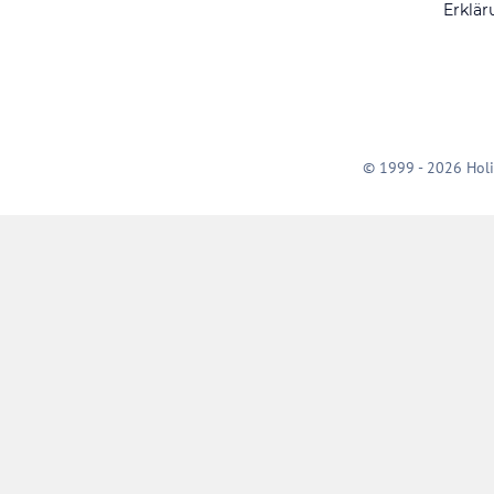
Erklär
© 1999 - 2026 Holi