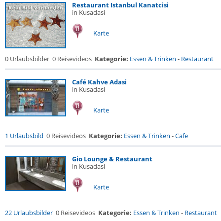
Restaurant Istanbul Kanatcisi
in Kusadasi
Karte
0 Urlaubsbilder
0 Reisevideos
Kategorie:
Essen & Trinken
-
Restaurant
Café Kahve Adasi
in Kusadasi
Karte
1 Urlaubsbild
0 Reisevideos
Kategorie:
Essen & Trinken
-
Cafe
Gio Lounge & Restaurant
in Kusadasi
Karte
22 Urlaubsbilder
0 Reisevideos
Kategorie:
Essen & Trinken
-
Restaurant