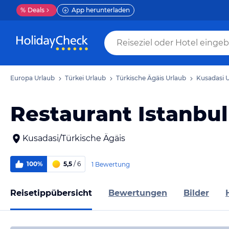
%
Deals
App herunterladen
Europa Urlaub
Türkei Urlaub
Türkische Ägäis Urlaub
Kusadasi 
Restaurant Istanbul
Kusadasi/Türkische Ägäis
100%
5,5
/ 6
1 Bewertung
Reisetippübersicht
Bewertungen
Bilder