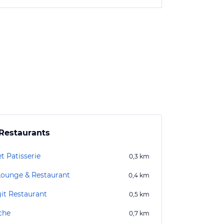
Restaurants
t Patisserie
0,3
km
Lounge & Restaurant
0,4
km
it Restaurant
0,5
km
che
0,7
km