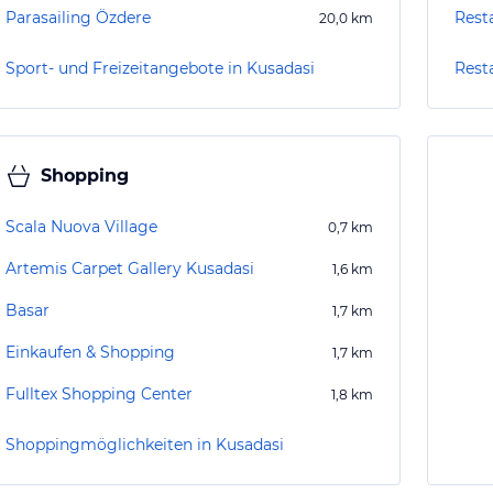
Parasailing Özdere
Rest
20,0
km
Sport- und Freizeitangebote in Kusadasi
Rest
Shopping
Scala Nuova Village
0,7
km
Artemis Carpet Gallery Kusadasi
1,6
km
Basar
1,7
km
Einkaufen & Shopping
1,7
km
Fulltex Shopping Center
1,8
km
Shoppingmöglichkeiten in Kusadasi