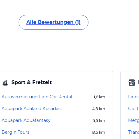
Alle Bewertungen (1)
Sport & Freizeit
Autovermietung Lion Car Rental
Linne
1,6
km
Aquapark Adaland Kusadasi
Gio 
4,8
km
Aquapark Aquafantasy
Mezg
5,5
km
Bergin Tours
Tran
19,5
km