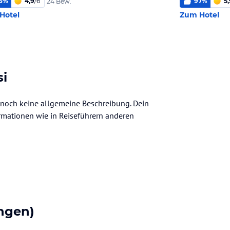
6
%
4,9
/
6
97
%
5,
24 Bew.
Hotel
Zum Hotel
si
er noch keine allgemeine Beschreibung. Dein
nformationen wie in Reiseführern anderen
ngen)