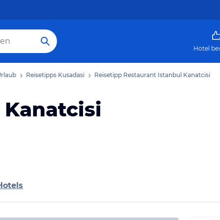
Hotel be
Urlaub
Reisetipps Kusadasi
Reisetipp Restaurant Istanbul Kanatcisi
 Kanatcisi
Hotels