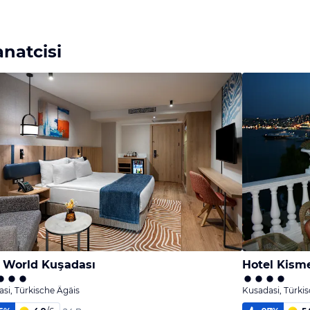
natcisi
e World Kuşadası
Hotel Kism
si, Türkische Ägäis
Kusadasi, Türki