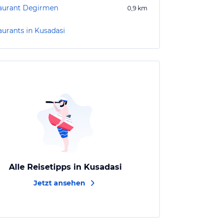
aurant Degirmen
0,9
km
aurants in Kusadasi
Alle Reisetipps in Kusadasi
Jetzt ansehen