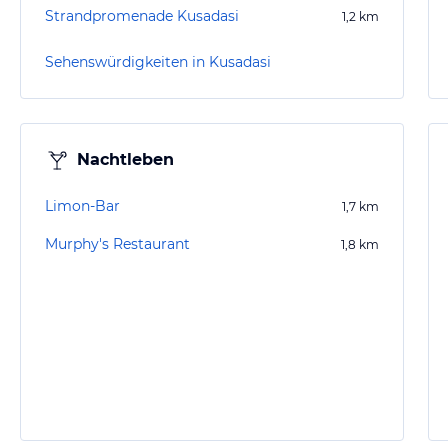
Strandpromenade Kusadasi
1,2
km
Sehenswürdigkeiten in Kusadasi
Nachtleben
Limon-Bar
1,7
km
Murphy's Restaurant
1,8
km