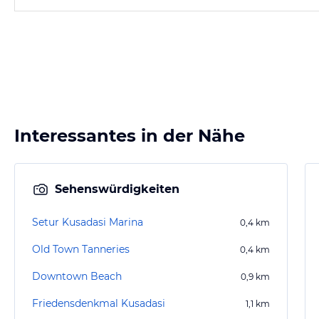
Interessantes in der Nähe
Sehenswürdigkeiten
Setur Kusadasi Marina
0,4
km
Old Town Tanneries
0,4
km
Downtown Beach
0,9
km
Friedensdenkmal Kusadasi
1,1
km