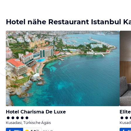
Hotel nähe Restaurant Istanbul Ka
Hotel Charisma De Luxe
Elit
Kusadasi, Türkische Ägäis
Kusada