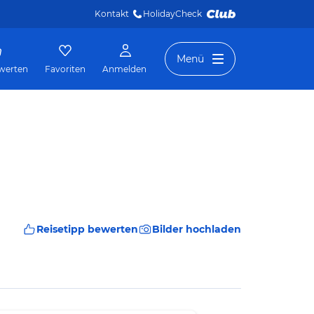
Kontakt
HolidayCheck 
Menü
werten
Favoriten
Anmelden
Reisetipp bewerten
Bilder hochladen