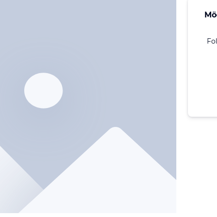
Mö
Fo