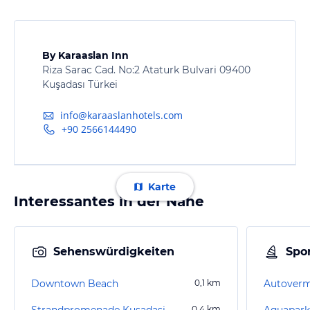
By Karaaslan Inn
Riza Sarac Cad. No:2 Ataturk Bulvari 09400
Kuşadası Türkei
info@karaaslanhotels.com
+90 2566144490
Karte
Interessantes in der Nähe
Sehenswürdigkeiten
Spor
Downtown Beach
0,1
km
Autoverm
Strandpromenade Kusadasi
0,4
km
Aquapark