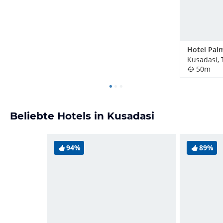
Hotel Pal
Kusadasi, 
50m
Beliebte Hotels in Kusadasi
94%
89%