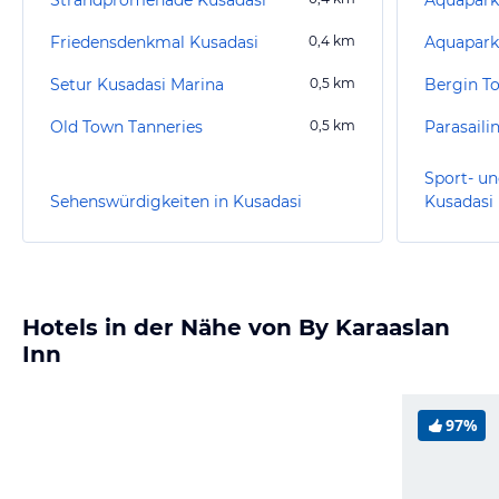
Friedensdenkmal Kusadasi
0,4
km
Aquapark
Setur Kusadasi Marina
0,5
km
Bergin T
Old Town Tanneries
0,5
km
Parasaili
Sport- un
Sehenswürdigkeiten in Kusadasi
Kusadasi
Hotels in der Nähe von By Karaaslan
Inn
97%