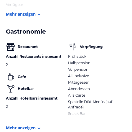
Verfügbar
Mehr anzeigen
Gastronomie
Restaurant
Verpflegung
Anzahl Restaurants insgesamt
Frühstück
Halbpension
2
Vollpension
All Inclusive
Cafe
Mittagessen
Hotelbar
Abendessen
A la Carte
Anzahl Hotelbars insgesamt
Spezielle Diät-Menüs (auf
2
Anfrage)
Snack Bar
Mehr anzeigen