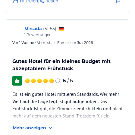
Unterkunft entfernt beinhaltet das Freizeitangebot Reiten.
Hilfreich
Teilen
Sonstige Einrichtungen und Services
Im Hotel Özcelik gibt es 65 Hotelzimmer mit Klimaanlage. Im
Gebäude gibt es kostenfreies Wireless Internet. Eine Bar und ein
Mirsada
(
51-55
)
Restaurant sind im Haus vorhanden. Die Unterkunft ist mit einem
1
Bewertungen
Friseur-/Schönheitssalon ausgestattet. Wäscheservice, Weckdienst,
Vor 1 Woche • Verreist als Familie im Juli 2026
Bügelservice sowie Chemische Reinigung bieten den Gästen
zusätzlichen Komfort.
Gutes Hotel für ein kleines Budget mit
Hinweis:
Allgemeine und unverbindliche
akzeptablem Frühstück
Hoteliers-/Veranstalter-/Kataloginformationen. Alle Angaben
ohne Gewähr und ohne Prüfung durch HolidayCheck. Bitte
5
/ 6
lies vor der Buchung die verbindlichen
Angebotsdetails
des
jeweiligen Veranstalters.
Es ist ein gutes Hotel mittleren Standards. Wer mehr
Wert auf die Lage legt ist gut aufgehoben. Das
Frühstück ist gut, die Zimmer ziemlich klein und nicht
mehr auf dem neuesten Stand. Trotzdem für ein
kleines Budget empfehlenswert.
Mehr anzeigen