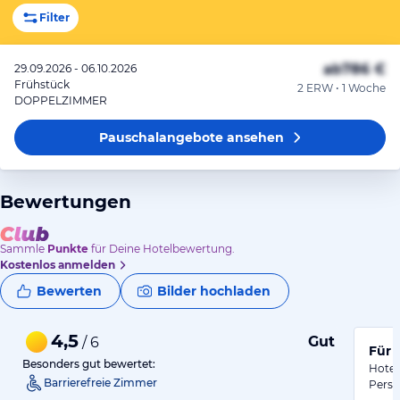
Filter
ab
786 €
29.09.2026 - 06.10.2026
Frühstück
2 ERW • 1 Woche
DOPPELZIMMER
Pauschalangebote
ansehen
Bewertungen
Sammle
Punkte
für Deine Hotelbewertung.
Kostenlos anmelden
Bewerten
Bilder hochladen
4,5
Gut
/ 6
Für 
Besonders gut bewertet:
Hotel
Barrierefreie Zimmer
Perso