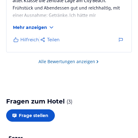
älter. Klasse die zentrale Lage am City Beach.
Frühstück und Abendessen gut und reichhaltig, mit
einer Ausnahme: Getränke. Ich hätte mir
Bohnenkaffee (nicht Pulverkaffee) und auch Säfte
Mehr anzeigen
gewünscht. Nach deutschem Standard keine 4 Sterne.
Hilfreich
Teilen
Alle Bewertungen anzeigen
Fragen zum Hotel
(
3
)
Frage stellen