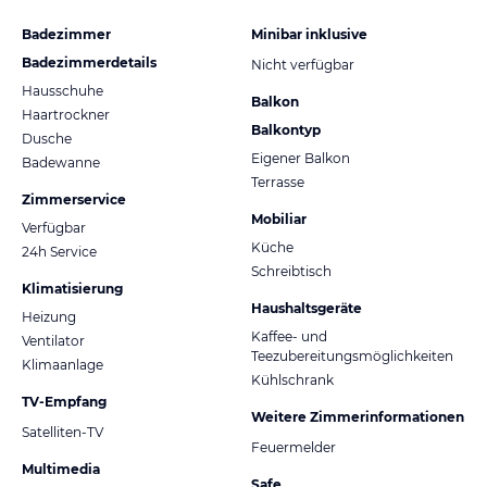
Badezimmer
Minibar inklusive
Badezimmerdetails
Nicht verfügbar
Hausschuhe
Balkon
Haartrockner
Balkontyp
Dusche
Eigener Balkon
Badewanne
Terrasse
Zimmerservice
Mobiliar
Verfügbar
Küche
24h Service
Schreibtisch
Klimatisierung
Haushaltsgeräte
Heizung
Kaffee- und
Ventilator
Teezubereitungsmöglichkeiten
Klimaanlage
Kühlschrank
TV-Empfang
Weitere Zimmerinformationen
Satelliten-TV
Feuermelder
Multimedia
Safe