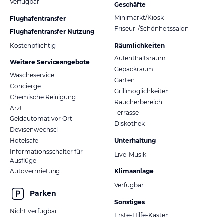
Verfügbar
Geschäfte
Minimarkt/Kiosk
Flughafentransfer
Friseur-/Schönheitssalon
Flughafentransfer Nutzung
Kostenpflichtig
Räumlichkeiten
Aufenthaltsraum
Weitere Serviceangebote
Gepäckraum
Wäscheservice
Garten
Concierge
Grillmöglichkeiten
Chemische Reinigung
Raucherbereich
Arzt
Terrasse
Geldautomat vor Ort
Diskothek
Devisenwechsel
Hotelsafe
Unterhaltung
Informationsschalter für
Live-Musik
Ausflüge
Autovermietung
Klimaanlage
Verfügbar
Parken
Sonstiges
Nicht verfügbar
Erste-Hilfe-Kasten