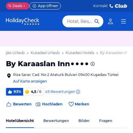
%
Deals
App öffnen
Kontakt
Hotel, Reiseziel
e Ägäis Urlaub
Kusadasi Urlaub
Kusadasi Hotels
By Karaaslan Inn
By Karaaslan Inn
Riza Sarac Cad. No:2 Ataturk Bulvari 09400 Kuşadası Türkei
Auf Karte anzeigen
49
Bewertungen
93%
4,5
/ 6
Bewerten
Hochladen
Merken
Hotelübersicht
Bewertungen
Bilder
Fragen