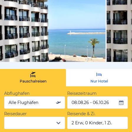
vom Hotelie
Pauschalreisen
Nur Hotel
Abflughafen
Reisezeitraum
Alle Flughäfen
08.08.26 - 06.10.26
Reisedauer
Reisende & Zi.
2 Erw, 0 Kinder, 1 Zi.