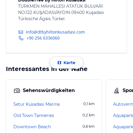
TÜRKMEN MAHALLESI ATATÜK BULVARI
NO:122 KUŞADASI/AYDIN 09400 Kuşadası
Türkische Ägäis Türkei
info@dtbyhiltonkusadasi.com
+90 256 6336060
Karte
Interessantes in der Nähe
Sehenswürdigkeiten
Spor
Setur Kusadasi Marina
0,1
km
Autoverm
Old Town Tanneries
0,2
km
Aquapark
Downtown Beach
0,6
km
Aquapark