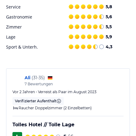
Hoteliers-/Veranstalter-/Kataloginformationen. Alle Angaben
Service
5,8
ohne Gewähr und ohne Prüfung durch HolidayCheck. Bitte
lies vor der Buchung die verbindlichen
Angebotsdetails
des
Gastronomie
5,6
jeweiligen Veranstalters.
Zimmer
5,5
Lage
5,9
Sport & Unterh.
4,3
Ali
(
31-35
)
7
Bewertungen
Vor 2 Jahren • Verreist als Paar im August 2023
Verifizierter Aufenthalt
Raucher Doppelzimmer (2 Einzelbetten)
Tolles Hotel // Tolle Lage