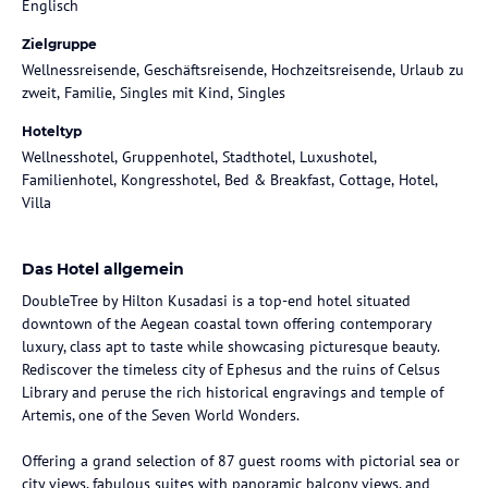
Englisch
Zielgruppe
Wellnessreisende, Geschäftsreisende, Hochzeitsreisende, Urlaub zu
zweit, Familie, Singles mit Kind, Singles
Hoteltyp
Wellnesshotel, Gruppenhotel, Stadthotel, Luxushotel,
Familienhotel, Kongresshotel, Bed & Breakfast, Cottage, Hotel,
Villa
Das Hotel allgemein
DoubleTree by Hilton Kusadasi is a top-end hotel situated
downtown of the Aegean coastal town offering contemporary
luxury, class apt to taste while showcasing picturesque beauty.
Rediscover the timeless city of Ephesus and the ruins of Celsus
Library and peruse the rich historical engravings and temple of
Artemis, one of the Seven World Wonders.
Offering a grand selection of 87 guest rooms with pictorial sea or
city views, fabulous suites with panoramic balcony views, and