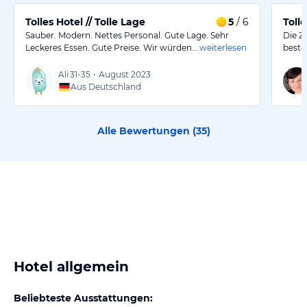
Tolles Hotel // Tolle Lage
5
/ 6
Toll
Sauber. Modern. Nettes Personal. Gute Lage. Sehr
Die Z
Leckeres Essen. Gute Preise. Wir würden…
weiterlesen
bestel
Ali
31-35
•
August 2023
Aus Deutschland
Alle Bewertungen (
35
)
Hotel allgemein
Beliebteste Ausstattungen: