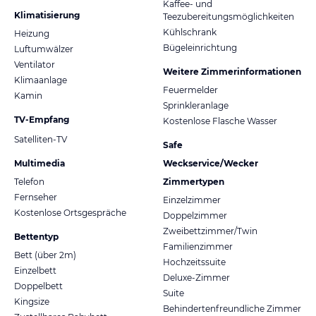
Kaffee- und
Klimatisierung
Teezubereitungsmöglichkeiten
Kühlschrank
Heizung
Bügeleinrichtung
Luftumwälzer
Ventilator
Weitere Zimmerinformationen
Klimaanlage
Feuermelder
Kamin
Sprinkleranlage
TV-Empfang
Kostenlose Flasche Wasser
Satelliten-TV
Safe
Multimedia
Weckservice/Wecker
Telefon
Zimmertypen
Fernseher
Einzelzimmer
Kostenlose Ortsgespräche
Doppelzimmer
Zweibettzimmer/Twin
Bettentyp
Familienzimmer
Bett (über 2m)
Hochzeitssuite
Einzelbett
Deluxe-Zimmer
Doppelbett
Suite
Kingsize
Behindertenfreundliche Zimmer