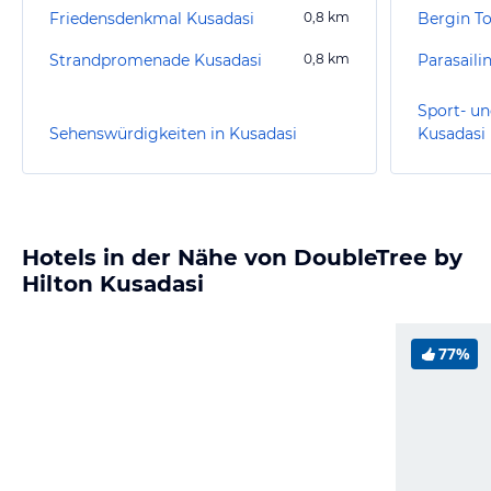
Friedensdenkmal Kusadasi
0,8
km
Bergin T
Strandpromenade Kusadasi
0,8
km
Parasaili
Sport- un
Sehenswürdigkeiten in Kusadasi
Kusadasi
Hotels in der Nähe von DoubleTree by
Hilton Kusadasi
77%