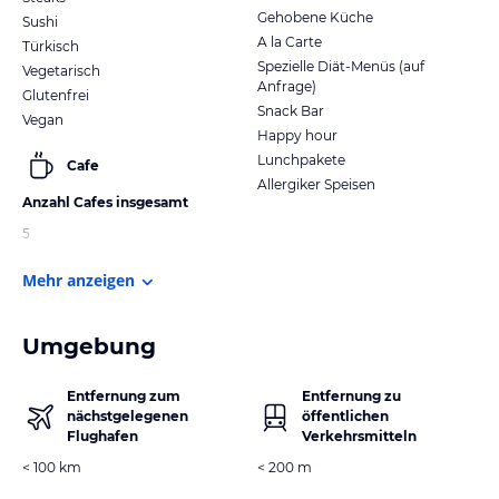
Gehobene Küche
Sushi
A la Carte
Türkisch
Spezielle Diät-Menüs (auf
Vegetarisch
Anfrage)
Glutenfrei
Snack Bar
Vegan
Happy hour
Lunchpakete
Cafe
Allergiker Speisen
Anzahl Cafes insgesamt
5
Mehr anzeigen
Umgebung
Entfernung zum
Entfernung zu
nächstgelegenen
öffentlichen
Flughafen
Verkehrsmitteln
< 100 km
< 200 m