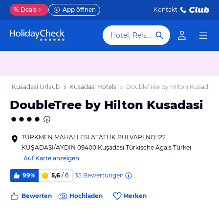
%
Deals
App öffnen
Kontakt
Hotel, Reiseziel
b
Kusadasi Urlaub
Kusadasi Hotels
DoubleTree by Hilton Kusadasi
DoubleTree by Hilton Kusadasi
TÜRKMEN MAHALLESI ATATÜK BULVARI NO:122
KUŞADASI/AYDIN 09400 Kuşadası Türkische Ägäis Türkei
Auf Karte anzeigen
35
Bewertungen
99%
5,6
/ 6
Bewerten
Hochladen
Merken