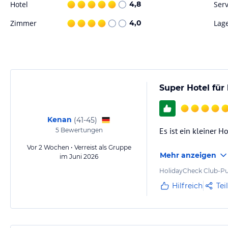
Hinweis:
Verfasst von HolidayCheck mit Hilfe von KI. Alle Angaben 
Hotel
4,8
Serv
verbindlichen
Angebotsdetails
des jeweiligen Veranstalters.
Zimmer
4,0
Lag
Super Hotel für 
Kenan
(
41-45
)
Es ist ein kleiner H
5
Bewertungen
Vor 2 Wochen • Verreist als Gruppe
Mehr anzeigen
im Juni 2026
HolidayCheck Club-Pu
Hilfreich
Tei