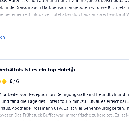
 Das Hotel ist schon älter und hat 75 Zimmer, also überschaubar. 
b in der Saison auch Halbpension angeboten wird weiß ich jetzt 
 wie bei einem All inklusive Hotel aber durchaus ansprechend, auf 
geleier , Omelettes und Pancakes frisch zu.…
len
erhältnis ist es ein top Hotel👍
6
/ 6
itarbeiter von Rezeption bis Reinigungkraft sind freundlich und hi
und fand die Lage des Hotels toll 5 min. zu Fuß alles erreichbar 
haus, Apotheke, Rossmann usw. Es ist viel Sehenswürdigkeiten. Im
esen.Das Frühstück Buffet war immer frische zubereitet . Es ist
i weit weg ist. Es gab Leute die von Luxus Hotels weit…