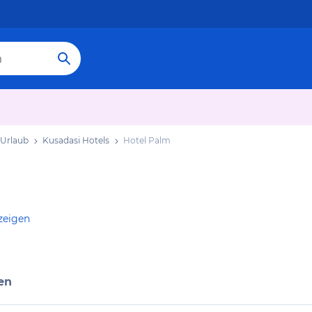
 Urlaub
Kusadasi Hotels
Hotel Palm
zeigen
en