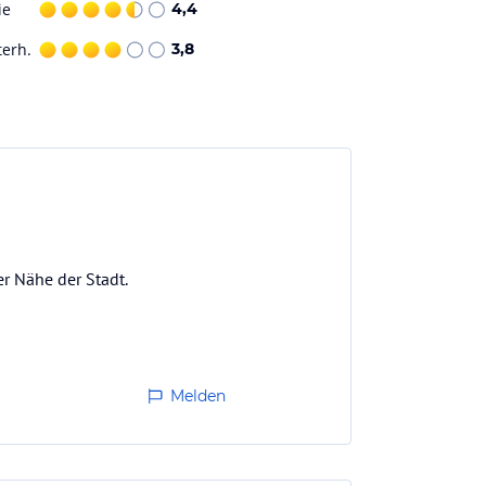
ie
4,4
terh.
3,8
er Nähe der Stadt.
Melden