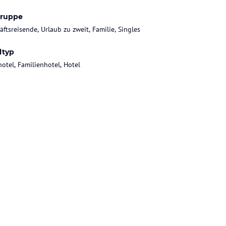
gruppe
äftsreisende, Urlaub zu zweit, Familie, Singles
ltyp
hotel, Familienhotel, Hotel