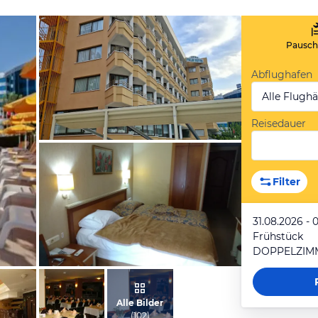
Pauscha
Abflughafen
Alle Flugh
Reisedauer
von Hermann, November 2025
Filter
31.08.2026 - 
Frühstück
DOPPELZIM
von Hermann, Januar 2019
Alle Bilder
(
102
)