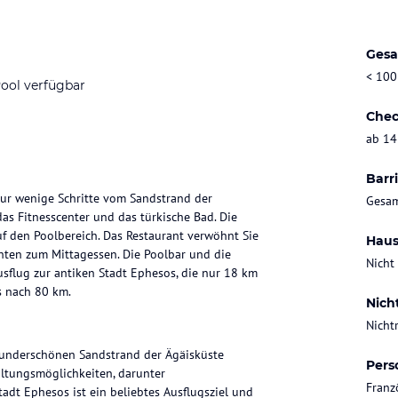
Gesa
< 100
ool verfügbar
Chec
ab 14
Barri
nur wenige Schritte vom Sandstrand der
Gesam
as Fitnesscenter und das türkische Bad. Die
f den Poolbereich. Das Restaurant verwöhnt Sie
Haus
hten zum Mittagessen. Die Poolbar und die
Nicht
sflug zur antiken Stadt Ephesos, die nur 18 km
s nach 80 km.
Nich
Nicht
 wunderschönen Sandstrand der Ägäisküste
Pers
altungsmöglichkeiten, darunter
Franz
tadt Ephesos ist ein beliebtes Ausflugsziel und