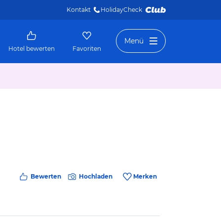
Kontakt
HolidayCheck 
Menü
Hotel bewerten
Favoriten
Bewerten
Hochladen
Merken