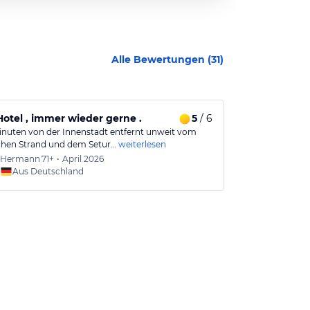
Alle Bewertungen (
31
)
otel , immer wieder gerne .
5
/ 6
Wohlfühlen 
Minuten von der Innenstadt entfernt unweit vom
Nachdem ich im
ichen Strand und dem Setur…
weiterlesen
ich mich für m
Hermann
71+
•
April 2026
Herma
Aus Deutschland
Aus