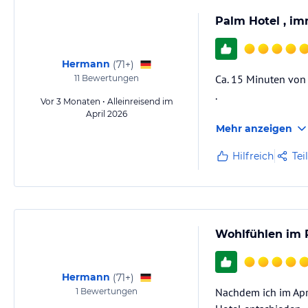
Palm Hotel , im
Hermann
(
71+
)
Ca. 15 Minuten von
11
Bewertungen
.
Vor 3 Monaten • Alleinreisend im
April 2026
Mehr anzeigen
Hilfreich
Tei
Wohlfühlen im P
Hermann
(
71+
)
Nachdem ich im Apri
1
Bewertungen