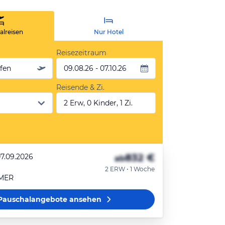
lreisen
Nur Hotel
Reisezeitraum
äfen
09.08.26 - 07.10.26
Reisende & Zi.
2 Erw, 0 Kinder, 1 Zi.
832 €
07.09.2026
ab
2 ERW • 1 Woche
MER
Pauschalangebote
ansehen