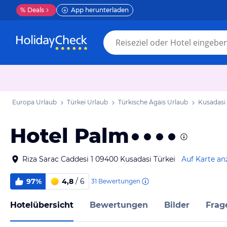
%
Deals
App herunterladen
Europa Urlaub
Türkei Urlaub
Türkische Ägäis Urlaub
Kusadasi
Hotel Palm
Riza Sarac Caddesi 1 09400 Kusadasi Türkei
Auf Karte an
97%
4,8
/ 6
31
Bewertungen
Hotelübersicht
Bewertungen
Bilder
Frag