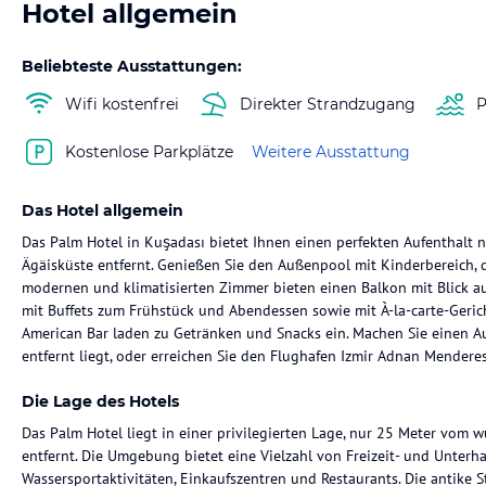
Hotel allgemein
Beliebteste Ausstattungen:
Wifi kostenfrei
Direkter Strandzugang
P
Kostenlose Parkplätze
Weitere Ausstattung
Das Hotel allgemein
Das Palm Hotel in Kuşadası bietet Ihnen einen perfekten Aufenthalt 
Ägäisküste entfernt. Genießen Sie den Außenpool mit Kinderbereich, d
modernen und klimatisierten Zimmer bieten einen Balkon mit Blick au
mit Buffets zum Frühstück und Abendessen sowie mit À-la-carte-Geric
American Bar laden zu Getränken und Snacks ein. Machen Sie einen Au
entfernt liegt, oder erreichen Sie den Flughafen Izmir Adnan Mendere
Die Lage des Hotels
Das Palm Hotel liegt in einer privilegierten Lage, nur 25 Meter vom
entfernt. Die Umgebung bietet eine Vielzahl von Freizeit- und Unterh
Wassersportaktivitäten, Einkaufszentren und Restaurants. Die antike S