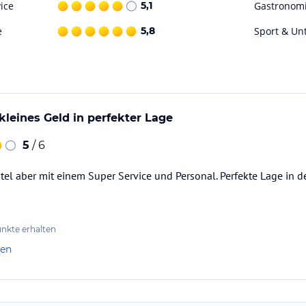
ohne Gewähr. Bitte lies vor der Buchung die
ice
5,1
Gastronom
e
5,8
Sport & Un
kleines Geld in perfekter Lage
5
/ 6
otel aber mit einem Super Service und Personal. Perfekte Lage in d
nkte erhalten
len