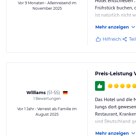
Hotel entschieden .
Vor 9 Monaten • Alleinreisend im
Frühstück buchen, o
November 2025
ist natürlich nicht
herzliche Frau Spie
Mehr anzeigen
Hilfreich
Tei
Preis-Leistung V
Williams
(
51-55
)
1
Bewertungen
Das Hotel und die M
Jungs dort gewesen 
Vor 1 Jahr • Verreist als Familie im
Restaurant, Kranken
August 2025
und Deutschland gew
abseits von Kusadas
Mehr anzeigen