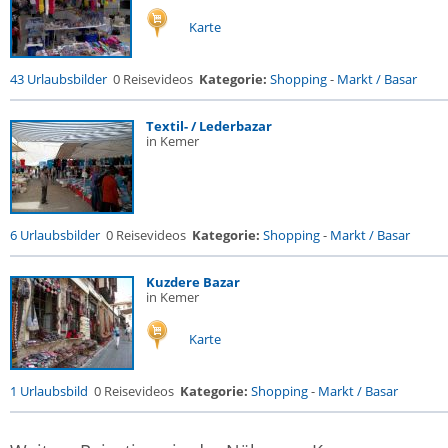
Karte
43 Urlaubsbilder
0 Reisevideos
Kategorie:
Shopping
-
Markt / Basar
Textil- / Lederbazar
in Kemer
6 Urlaubsbilder
0 Reisevideos
Kategorie:
Shopping
-
Markt / Basar
Kuzdere Bazar
in Kemer
Karte
1 Urlaubsbild
0 Reisevideos
Kategorie:
Shopping
-
Markt / Basar