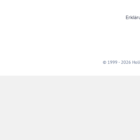
Erklär
© 1999 - 2026 Holi