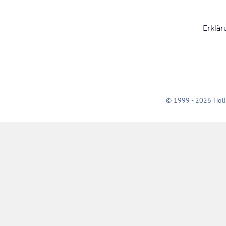
Erklär
© 1999 - 2026 Holi