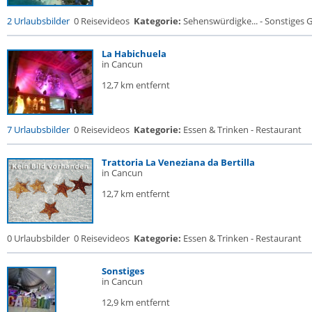
2 Urlaubsbilder
0 Reisevideos
Kategorie:
Sehenswürdigke... - Sonstiges
La Habichuela
in Cancun
12,7 km entfernt
7 Urlaubsbilder
0 Reisevideos
Kategorie:
Essen & Trinken - Restaurant
Trattoria La Veneziana da Bertilla
in Cancun
12,7 km entfernt
0 Urlaubsbilder
0 Reisevideos
Kategorie:
Essen & Trinken - Restaurant
Sonstiges
in Cancun
12,9 km entfernt