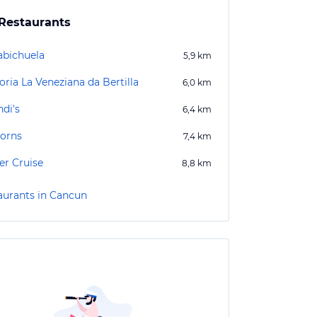
Restaurants
abichuela
5,9
km
oria La Veneziana da Bertilla
6,0
km
di's
6,4
km
orns
7,4
km
er Cruise
8,8
km
aurants in Cancun