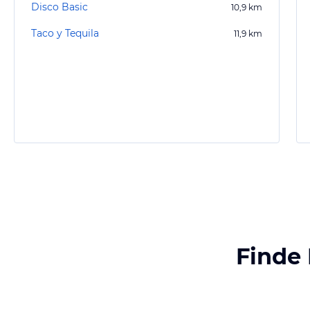
Disco Basic
10,9
km
Taco y Tequila
11,9
km
Finde