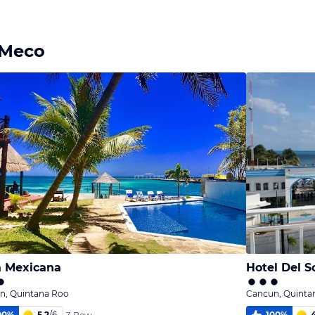
Bild
Bild
Bild
melden
melden
melden
von Agnieszka
von Agnieszka
von Agnieszka
 Meco
 Mexicana
Hotel Del S
n, Quintana Roo
Cancun, Quinta
00
%
5,2
/
6
100
%