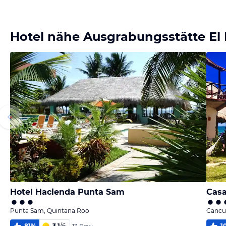
Bild
Bild
Bild
von
melden
melden
melden
HolidayCheck
von Günter
Content
von Agnieszka
von Agnieszka
Hotel nähe Ausgrabungsstätte El
Hotel Hacienda Punta Sam
Casa
Punta Sam, Quintana Roo
Cancu
81
%
3,1
/
6
1