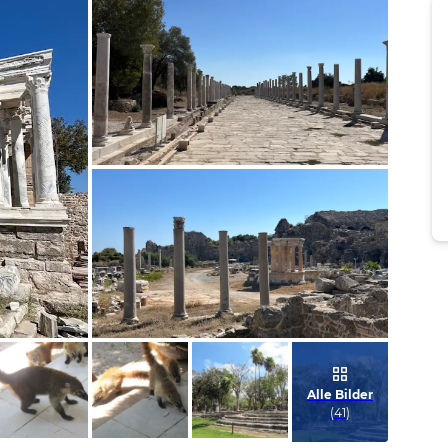
Bild melden
von Günter
Bild melden
von Günter
Alle Bilder
(
41
)