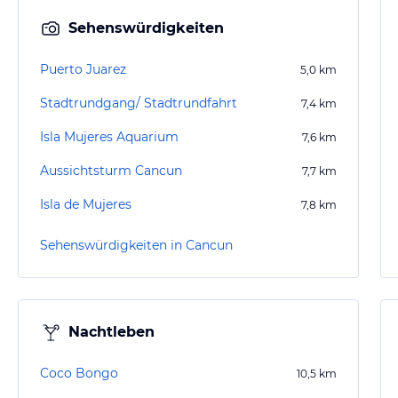
Sehenswürdigkeiten
Puerto Juarez
5,0
km
Stadtrundgang/ Stadtrundfahrt
7,4
km
Isla Mujeres Aquarium
7,6
km
Aussichtsturm Cancun
7,7
km
Isla de Mujeres
7,8
km
Sehenswürdigkeiten in Cancun
Nachtleben
Coco Bongo
10,5
km