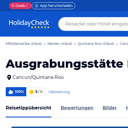
%
Deals
App herunterladen
Mittelamerika Urlaub
Mexiko Urlaub
Quintana Roo Urlaub
Canc
Ausgrabungsstätte 
Cancun/Quintana Roo
100%
5
/ 6
1 Bewertung
Reisetippübersicht
Bewertungen
Bilder