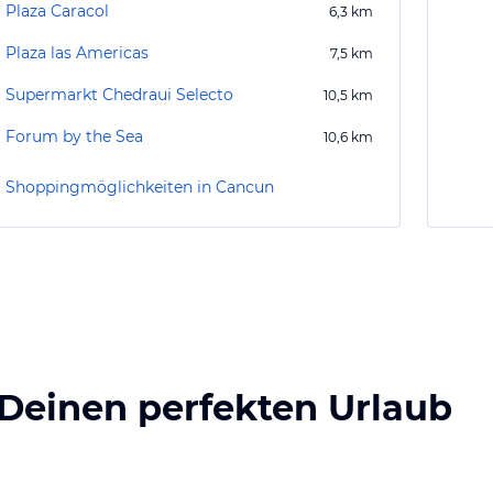
Plaza Caracol
6,3
km
Plaza las Americas
7,5
km
Supermarkt Chedraui Selecto
10,5
km
Forum by the Sea
10,6
km
Shoppingmöglichkeiten in Cancun
 Deinen perfekten Urlaub