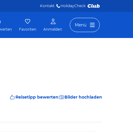
Kontakt
HolidayCheck 
Menü
werten
Favoriten
Anmelden
Reisetipp bewerten
Bilder hochladen