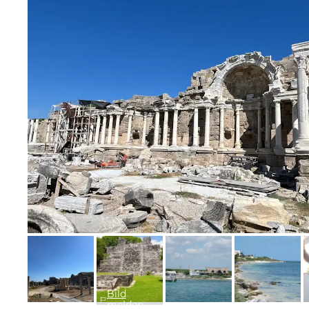
Bild melden
von Günter
Bild
melden