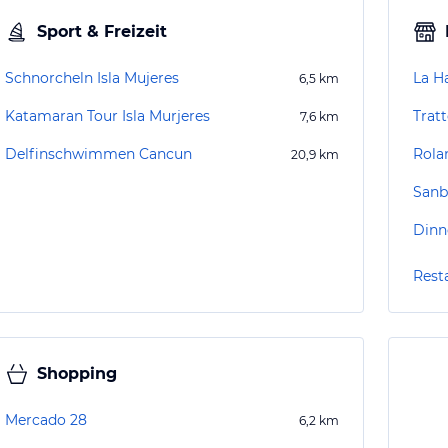
Sport & Freizeit
Schnorcheln Isla Mujeres
La H
6,5
km
Katamaran Tour Isla Murjeres
Tratt
7,6
km
Delfinschwimmen Cancun
Rolan
20,9
km
Sanb
Dinn
Rest
Shopping
Mercado 28
6,2
km