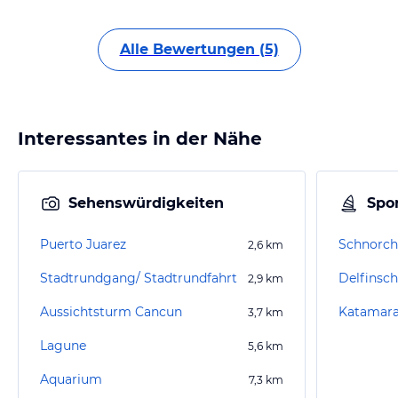
Alle Bewertungen (5)
Interessantes in der Nähe
Sehenswürdigkeiten
Spor
Puerto Juarez
Schnorche
2,6
km
Stadtrundgang/ Stadtrundfahrt
Delfins
2,9
km
Aussichtsturm Cancun
Katamaran
3,7
km
Lagune
5,6
km
Aquarium
7,3
km