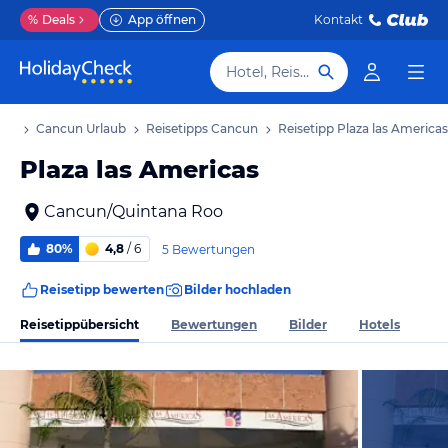
%
Deals
App öffnen
Kontakt
Hotel, Reiseziel
aub
Cancun Urlaub
Reisetipps Cancun
Reisetipp Plaza las Americas
Plaza las Americas
Cancun/Quintana Roo
80%
4,8
/ 6
5 Bewertungen
Reisetipp bewerten
Bilder hochladen
Reisetippübersicht
Bewertungen
Bilder
Hotels