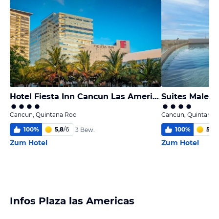
Hotel Fiesta Inn Cancun Las Americas
Suites Malec
Cancun, Quintana Roo
Cancun, Quintana 
100
%
5,8
/
6
100
%
5,6
/
3 Bew.
Zum Hotel
Zum Hotel
Infos Plaza las Americas