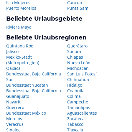
Isla Mujeres
Cancun
Puerto Morelos
Punta Sam
Beliebte Urlaubsgebiete
Riviera Maya
Beliebte Urlaubsregionen
Quintana Roo
Querétaro
Jalisco
Sonora
Mexiko-Stadt
Chiapas
(Metropolregion)
Nuevo León
Oaxaca
Michoacán
Bundesstaat Baja California
San Luis Potosí
Sur
Chihuahua
Bundesstaat Yucatan
Hidalgo
Bundesstaat Baja California
Coahuila
Guanajuato
Colima
Nayarit
Campeche
Guerrero
Tamaulipas
Bundesstaat México
Aguascalientes
Morelos
Zacatecas
Veracruz
Tabasco
Sinaloa
Tlaxcala