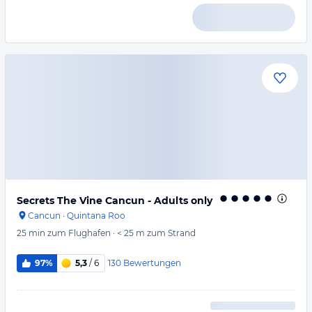
Secrets The Vine Cancun - Adults only
Cancun
·
Quintana Roo
25 min
zum Flughafen
·
< 25 m
zum Strand
130
Bewertungen
97%
5,3
/ 6