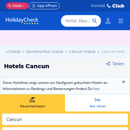
%
Deals
App öffnen
Kontakt
Hotel, Reiseziel
xiko Urlaub
Quintana Roo Urlaub
Cancun Urlaub
Cancun Hotels
Teilen
Hotels Cancun
Diese Hotelliste zeigt unsere am häufigsten gebuchten Hotels an.
Informationen zu Rankings und Bewertungen findest Du
hier
Pauschalreisen
Nur Hotel
Cancun