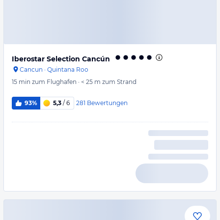
Iberostar Selection Cancún
Cancun
·
Quintana Roo
15 min
zum Flughafen
·
< 25 m
zum Strand
281
Bewertungen
93%
5,3
/ 6