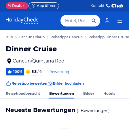
%
Deals
App öffnen
Kontakt
Hotel, Reiseziel
 Urlaub
Cancun Urlaub
Reisetipps Cancun
Reisetipp Dinner Cruise
Dinner Cruise
Cancun/Quintana Roo
100%
5,3
/ 6
1 Bewertung
Reisetipp bewerten
Bilder hochladen
Bewertungen
Reisetippübersicht
Bilder
Hotels
Neueste Bewertungen
(1 Bewertungen)