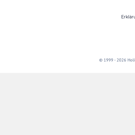
Erklär
© 1999 - 2026 Holi