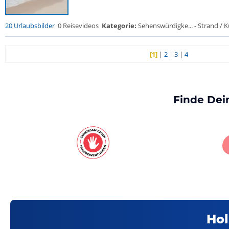
20 Urlaubsbilder
0 Reisevideos
Kategorie:
Sehenswürdigke... - Strand / Kü
[1]
|
2
|
3
|
4
Finde Dei
Hol