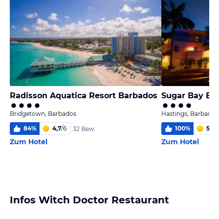
Radisson Aquatica Resort Barbados
Sugar Bay Ba
Bridgetown, Barbados
Hastings, Barbados
84
%
4,7
/
6
100
%
5,2
/
32 Bew.
Zum Hotel
Zum Hotel
Infos Witch Doctor Restaurant