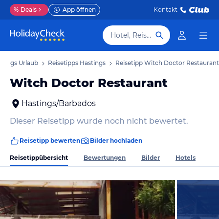
%
Deals
App öffnen
Kontakt
Hotel, Reiseziel
stings Urlaub
Reisetipps Hastings
Reisetipp Witch Doctor Restaurant
Witch Doctor Restaurant
Hastings/Barbados
Dieser Reisetipp wurde noch nicht bewertet.
Reisetipp bewerten
Bilder hochladen
Reisetippübersicht
Bewertungen
Bilder
Hotels