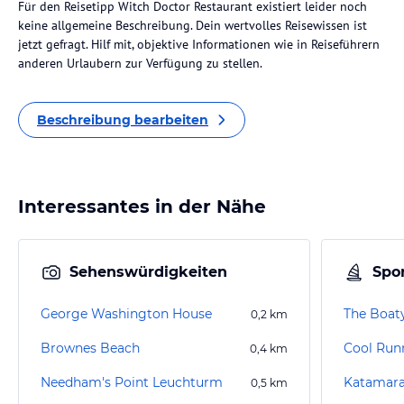
Für den Reisetipp Witch Doctor Restaurant existiert leider noch
keine allgemeine Beschreibung. Dein wertvolles Reisewissen ist
jetzt gefragt. Hilf mit, objektive Informationen wie in Reiseführern
anderen Urlaubern zur Verfügung zu stellen.
Beschreibung bearbeiten
Interessantes in der Nähe
Sehenswürdigkeiten
Spor
George Washington House
The Boat
0,2
km
Brownes Beach
0,4
km
Needham's Point Leuchturm
Katamara
0,5
km