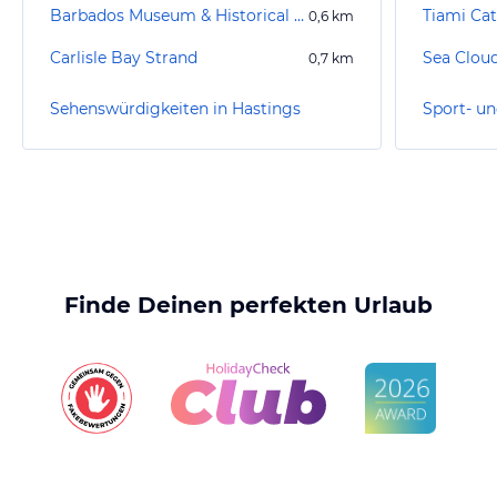
Barbados Museum & Historical Society
Tiami Ca
0,6
km
Carlisle Bay Strand
Sea Clou
0,7
km
Sehenswürdigkeiten in Hastings
Finde Deinen perfekten Urlaub