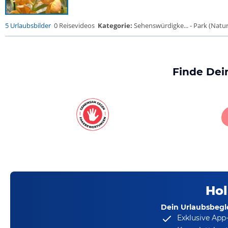
5 Urlaubsbilder
0 Reisevideos
Kategorie:
Sehenswürdigke... - Park (Naturr
Finde Dei
Hol
Dein Urlaubsbegle
Exklusive App