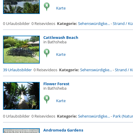
Karte
0 Urlaubsbilder
0 Reisevideos
Kategorie:
Sehenswürdigke...
-
Strand / Küs
Cattlewash Beach
in Bathsheba
Karte
39 Urlaubsbilder
0 Reisevideos
Kategorie:
Sehenswürdigke...
-
Strand / Kü
Flower Forest
in Bathsheba
Karte
0 Urlaubsbilder
0 Reisevideos
Kategorie:
Sehenswürdigke...
-
Park (Naturr
Andromeda Gardens