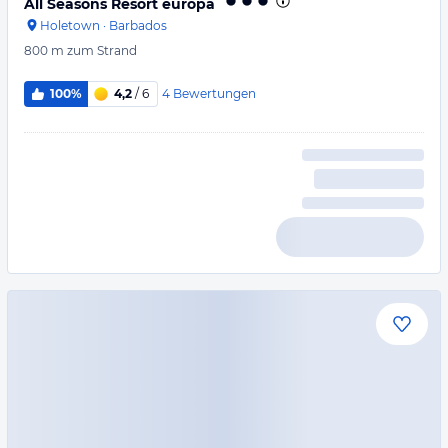
All Seasons Resort europa
Holetown
·
Barbados
800 m
zum Strand
4
Bewertungen
100%
4,2
/ 6