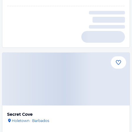
Secret Cove
Holetown
·
Barbados