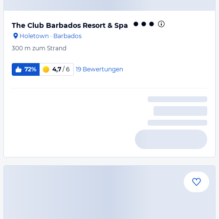
The Club Barbados Resort & Spa
Holetown
·
Barbados
300 m
zum Strand
19
Bewertungen
72%
4,7
/ 6