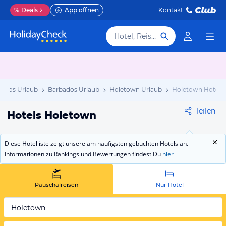
%
Deals
App öffnen
Kontakt
Hotel, Reiseziel
bados Urlaub
Barbados Urlaub
Holetown Urlaub
Holetown Hotels
Teilen
Hotels Holetown
Diese Hotelliste zeigt unsere am häufigsten gebuchten Hotels an.
Informationen zu Rankings und Bewertungen findest Du
hier
Pauschalreisen
Nur Hotel
Holetown