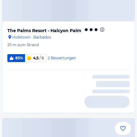
The Palms Resort - Halcyon Palm
Holetown
·
Barbados
25 m
zum Strand
2
Bewertungen
85%
4,5
/ 6