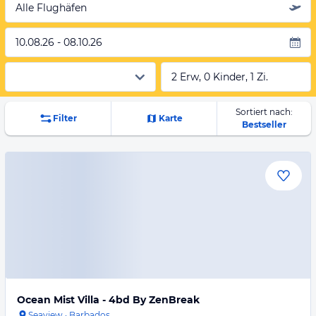
Alle Flughäfen
10.08.26 - 08.10.26
2 Erw, 0 Kinder, 1 Zi.
Sortiert nach:
Filter
Karte
Bestseller
Ocean Mist Villa - 4bd By ZenBreak
Seaview
·
Barbados