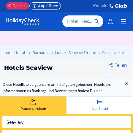
%
Deals
App öffnen
Kontakt
Hotel, Reiseziel
arbados Urlaub
Barbados Urlaub
Seaview Urlaub
Seaview Hotels
Teilen
Hotels Seaview
Diese Hotelliste zeigt unsere am häufigsten gebuchten Hotels an.
Informationen zu Rankings und Bewertungen findest Du
hier
Pauschalreisen
Nur Hotel
Seaview