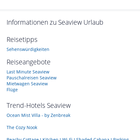
Informationen zu
Seaview
Urlaub
Reisetipps
Sehenswürdigkeiten
Reiseangebote
Last Minute Seaview
Pauschalreisen Seaview
Mietwagen Seaview
Flüge
Trend-Hotels
Seaview
Ocean Mist Villa - by Zenbreak
The Cozy Nook
Beachy Cottage I Kitchen I Wi-Fi I Shaded Cabana I Parking