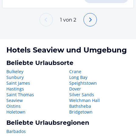
1
von
2
Hotels
Seaview
und Umgebung
Beliebte Urlaubsorte
Bulkeley
Crane
Sunbury
Long Bay
Saint James
Speightstown
Hastings
Dover
Saint Thomas
Silver Sands
Seaview
Welchman Hall
Oistins
Bathsheba
Holetown
Bridgetown
Beliebte Urlaubsregionen
Barbados