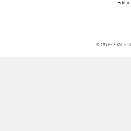
Erklär
© 1999 - 2026 Holi