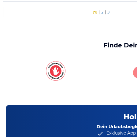
[1]
|
2
|
3
Finde Dei
Hol
Dein Urlaubsbegle
Exklusive App