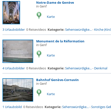
Notre-Dame de Genève
in Genf
Karte
3 Urlaubsbilder
0 Reisevideos
Kategorie:
Sehenswürdigke...
-
Kirche (Kirc
Monument de la Réformation
in Genf
Karte
4 Urlaubsbilder
0 Reisevideos
Kategorie:
Sehenswürdigke...
-
Denkmal
Bahnhof Genève-Cornavin
in Genf
Karte
1 Urlaubsbild
0 Reisevideos
Kategorie:
Sehenswürdigke...
-
Sonstiges G