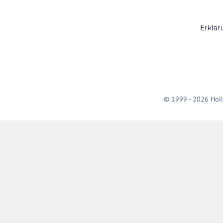
Erklär
© 1999 - 2026 Holi