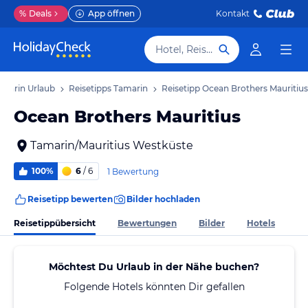
%
Deals
App öffnen
Kontakt
Hotel, Reiseziel
amarin Urlaub
Reisetipps Tamarin
Reisetipp Ocean Brothers Mauritius
Ocean Brothers Mauritius
Tamarin/Mauritius Westküste
100%
6
/ 6
1 Bewertung
Reisetipp bewerten
Bilder hochladen
Reisetippübersicht
Bewertungen
Bilder
Hotels
Möchtest Du Urlaub in der Nähe buchen?
Folgende Hotels könnten Dir gefallen