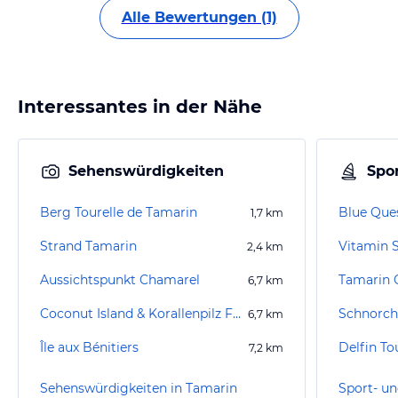
Alle Bewertungen (1)
Interessantes in der Nähe
Sehenswürdigkeiten
Spor
Berg Tourelle de Tamarin
Blue Que
1,7
km
Strand Tamarin
2,4
km
Aussichtspunkt Chamarel
6,7
km
Coconut Island & Korallenpilz Felsen
Schnorche
6,7
km
Île aux Bénitiers
Delfin To
7,2
km
Sehenswürdigkeiten in Tamarin