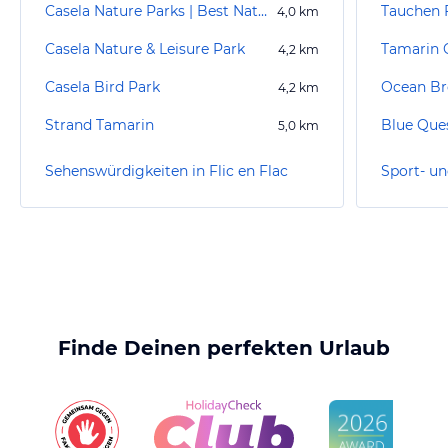
Casela Nature Parks | Best Nature Parks in Mauritius
Tauchen F
4,0
km
Casela Nature & Leisure Park
4,2
km
Casela Bird Park
Ocean Br
4,2
km
Strand Tamarin
Blue Que
5,0
km
Sehenswürdigkeiten in Flic en Flac
Finde Deinen perfekten Urlaub