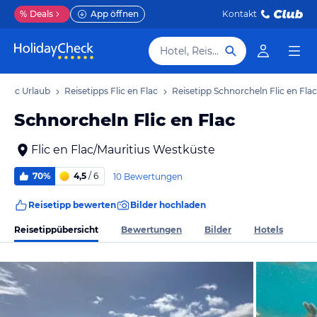
%
Deals
App öffnen
Kontakt
Hotel, Reiseziel
n Flac Urlaub
Reisetipps Flic en Flac
Reisetipp Schnorcheln Flic en Flac
Schnorcheln Flic en Flac
Flic en Flac/Mauritius Westküste
70%
4,5
/ 6
10 Bewertungen
Reisetipp bewerten
Bilder hochladen
Reisetippübersicht
Bewertungen
Bilder
Hotels