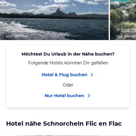
Bild melden
Bild m
von Bettina
von Alexa
Möchtest Du Urlaub in der Nähe buchen?
Folgende Hotels könnten Dir gefallen
Hotel & Flug buchen
Oder
Nur Hotel buchen
Hotel nähe Schnorcheln Flic en Flac