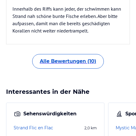
Innerhalb des Riffs kann jeder, der schwimmen kann
Strand nah schöne bunte Fische erleben. Aber bitte
aufpassen, damit man die bereits geschädigten
Korallen nicht weiter niedertrampelt.
Alle Bewertungen (10)
Interessantes in der Nähe
Sehenswürdigkeiten
Spor
Strand Flic en Flac
Mystic M
2,0
km