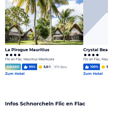
La Pirogue Mauritius
Flic en Flac, Mauritius Westküste
Flic en Flac, Mauri
AWARD
95
%
5,6
/
6
100
%
5,7
/
975 Bew.
Zum Hotel
Zum Hotel
Infos Schnorcheln Flic en Flac