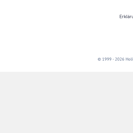
Erklär
© 1999 - 2026 Holi