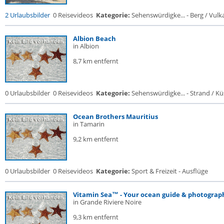
2 Urlaubsbilder
0 Reisevideos
Kategorie:
Sehenswürdigke... - Berg / Vulk
Albion Beach
in Albion
8,7 km entfernt
0 Urlaubsbilder
0 Reisevideos
Kategorie:
Sehenswürdigke... - Strand / Küs
Ocean Brothers Mauritius
in Tamarin
9,2 km entfernt
0 Urlaubsbilder
0 Reisevideos
Kategorie:
Sport & Freizeit - Ausflüge
Vitamin Sea™ - Your ocean guide & photograph
in Grande Riviere Noire
9,3 km entfernt