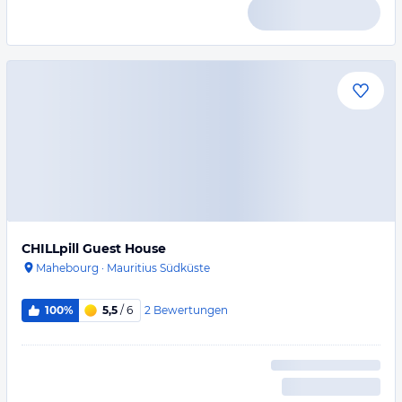
CHILLpill Guest House
Mahebourg
·
Mauritius Südküste
2
Bewertungen
100%
5,5
/ 6