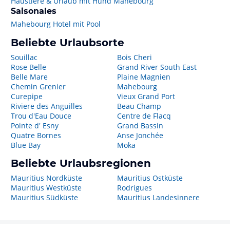
Haustiere & Urlaub mit Hund Mahebourg
Saisonales
Mahebourg Hotel mit Pool
Beliebte Urlaubsorte
Souillac
Bois Cheri
Rose Belle
Grand River South East
Belle Mare
Plaine Magnien
Chemin Grenier
Mahebourg
Curepipe
Vieux Grand Port
Riviere des Anguilles
Beau Champ
Trou d'Eau Douce
Centre de Flacq
Pointe d' Esny
Grand Bassin
Quatre Bornes
Anse Jonchée
Blue Bay
Moka
Beliebte Urlaubsregionen
Mauritius Nordküste
Mauritius Ostküste
Mauritius Westküste
Rodrigues
Mauritius Südküste
Mauritius Landesinnere