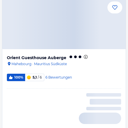
Orient Guesthouse Auberge
Mahebourg
·
Mauritius Südküste
6
Bewertungen
100%
5,1
/ 6