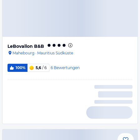
LeBovallon B&B
Mahebourg
·
Mauritius Südküste
6
Bewertungen
100%
5,6
/ 6