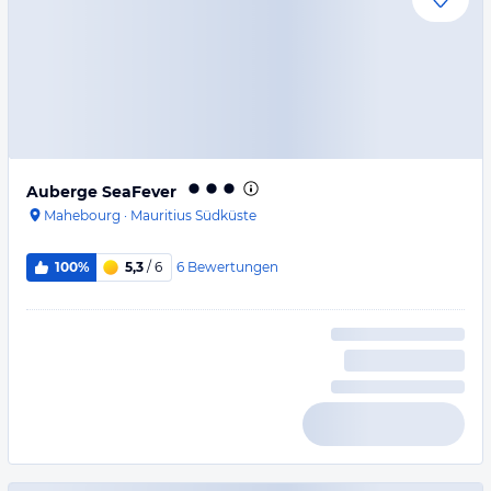
Auberge SeaFever
Mahebourg
·
Mauritius Südküste
6
Bewertungen
100%
5,3
/ 6