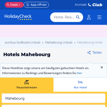
%
Deals
App öffnen
Kontakt
Hotel, Reiseziel
Mauritius Südküste Urlaub
Mahebourg Urlaub
Mahebourg Hotels
Teilen
Hotels Mahebourg
Diese Hotelliste zeigt unsere am häufigsten gebuchten Hotels an.
Informationen zu Rankings und Bewertungen findest Du
hier
Pauschalreisen
Nur Hotel
Mahebourg