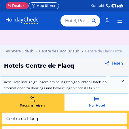
%
Deals
App öffnen
Kontakt
Hotel, Reiseziel
Landesinnere Urlaub
Centre de Flacq Urlaub
Centre de Flacq Hotels
Teilen
Hotels Centre de Flacq
Diese Hotelliste zeigt unsere am häufigsten gebuchten Hotels an.
Informationen zu Rankings und Bewertungen findest Du
hier
Pauschalreisen
Nur Hotel
Centre de Flacq