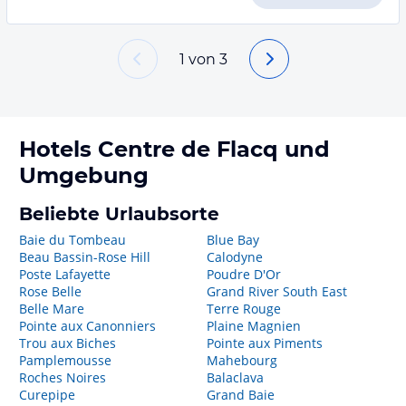
1
von
3
Hotels
Centre de Flacq
und
Umgebung
Beliebte Urlaubsorte
Baie du Tombeau
Blue Bay
Beau Bassin-Rose Hill
Calodyne
Poste Lafayette
Poudre D'Or
Rose Belle
Grand River South East
Belle Mare
Terre Rouge
Pointe aux Canonniers
Plaine Magnien
Trou aux Biches
Pointe aux Piments
Pamplemousse
Mahebourg
Roches Noires
Balaclava
Curepipe
Grand Baie