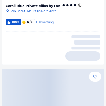
Corail Blue Private Villas by Lov
Bain Boeuf
·
Mauritius Nordküste
1
Bewertung
100%
6
/ 6