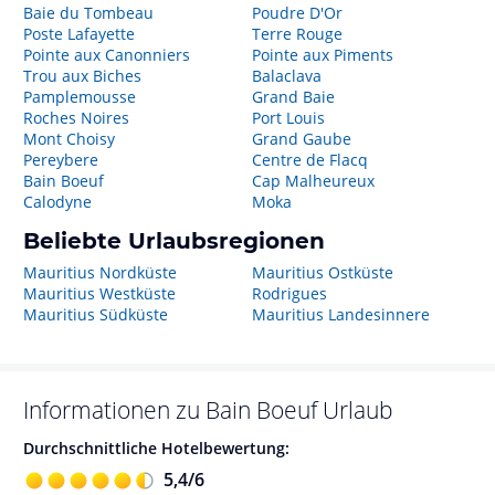
Baie du Tombeau
Poudre D'Or
Poste Lafayette
Terre Rouge
Pointe aux Canonniers
Pointe aux Piments
Trou aux Biches
Balaclava
Pamplemousse
Grand Baie
Roches Noires
Port Louis
Mont Choisy
Grand Gaube
Pereybere
Centre de Flacq
Bain Boeuf
Cap Malheureux
Calodyne
Moka
Beliebte Urlaubsregionen
Mauritius Nordküste
Mauritius Ostküste
Mauritius Westküste
Rodrigues
Mauritius Südküste
Mauritius Landesinnere
Informationen zu
Bain Boeuf
Urlaub
Durchschnittliche Hotelbewertung:
5,4
/
6