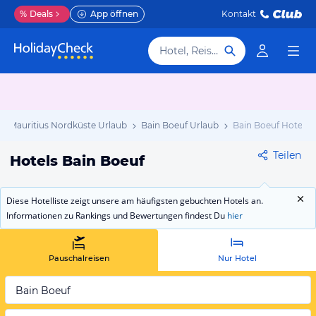
%
Deals
App öffnen
Kontakt
Hotel, Reiseziel
Mauritius Nordküste Urlaub
Bain Boeuf Urlaub
Bain Boeuf Hotels
Teilen
Hotels Bain Boeuf
Diese Hotelliste zeigt unsere am häufigsten gebuchten Hotels an.
Informationen zu Rankings und Bewertungen findest Du
hier
Pauschalreisen
Nur Hotel
Bain Boeuf